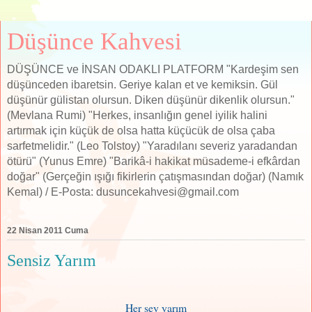
Düşünce Kahvesi
DÜŞÜNCE ve İNSAN ODAKLI PLATFORM "Kardeşim sen
düşünceden ibaretsin. Geriye kalan et ve kemiksin. Gül
düşünür gülistan olursun. Diken düşünür dikenlik olursun."
(Mevlana Rumi) "Herkes, insanlığın genel iyilik halini
artırmak için küçük de olsa hatta küçücük de olsa çaba
sarfetmelidir." (Leo Tolstoy) "Yaradılanı severiz yaradandan
ötürü" (Yunus Emre) "Barikâ-i hakikat müsademe-i efkârdan
doğar" (Gerçeğin ışığı fikirlerin çatışmasından doğar) (Namık
Kemal) / E-Posta: dusuncekahvesi@gmail.com
22 Nisan 2011 Cuma
Sensiz Yarım
Her şey yarım