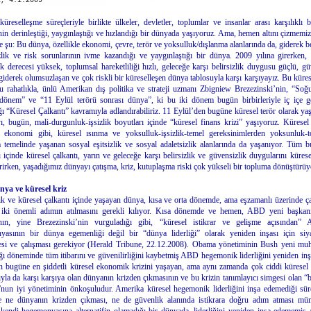
l, 4.1.2009
üreselleşme süreçleriyle birlikte ülkeler, devletler, toplumlar ve insanlar arası karşılıklı b
rinin derinleştiği, yaygınlaştığı ve hızlandığı bir dünyada yaşıyoruz. Ama, hemen altını çizmemi
e şu: Bu dünya, özellikle ekonomi, çevre, terör ve yoksulluk/dışlanma alanlarında da, giderek bel
lik ve risk sorunlarının ivme kazandığı ve yaygınlaştığı bir dünya. 2009 yılına girerken, k
ık derecesi yüksek, toplumsal hareketliliği hızlı, geleceğe karşı belirsizlik duygusu güçlü, gü
giderek olumsuzlaşan ve çok riskli bir küreselleşen dünya tablosuyla karşı karşıyayız. Bu küre
u rahatlıkla, ünlü Amerikan dış politika ve strateji uzmanı Zbigniew Brezezinski’nin, “So
dönem” ve “11 Eylül terörü sonrası dünya”, ki bu iki dönem bugün birbirleriyle iç içe ge
ğı “Küresel Çalkantı” kavramıyla adlandırabiliriz. 11 Eylül’den bugüne küresel terör olarak ya
yı, bugün, mali-durgunluk-işsizlik boyutları içinde “küresel finans krizi” yaşıyoruz. Küresel 
e ekonomi gibi, küresel ısınma ve yoksulluk-işsizlik-temel gereksinimlerden yoksunluk-t
 temelinde yaşanan sosyal eşitsizlik ve sosyal adaletsizlik alanlarında da yaşanıyor. Tüm 
ı içinde küresel çalkantı, yarın ve geleceğe karşı belirsizlik ve güvensizlik duygularını kürese
rirken, yaşadığımız dünyayı çatışma, kriz, kutuplaşma riski çok yükseli bir topluma dönüştürüy
ya ve küresel kriz
lik ve küresel çalkantı içinde yaşayan dünya, kısa ve orta dönemde, ama eşzamanlı üzerinde ça
 iki önemli adımın atılmasını gerekli kılıyor. Kısa dönemde ve hemen, ABD yeni başkan
ın, yine Brezezinski’nin vurguladığı gibi, “küresel istikrar ve gelişme açısından” 
yasının bir dünya egemenliği değil bir “dünya liderliği” olarak yeniden inşası için siya
esi ve çalışması gerekiyor (Herald Tribune, 22.12.2008). Obama yönetiminin Bush yeni muh
ğı döneminde tüm itibarını ve güvenilirliğini kaybetmiş ABD hegemonik liderliğini yeniden inş
 bugüne en şiddetli küresel ekonomik krizini yaşayan, ama aynı zamanda çok ciddi küresel
ıyla da karşı karşıya olan dünyanın krizden çıkmasının ve bu krizin tanımlayıcı simgesi olan “be
un iyi yönetiminin önkoşuludur. Amerika küresel hegemonik liderliğini inşa edemediği sür
 ne dünyanın krizden çıkması, ne de güvenlik alanında istikrara doğru adım atması mü