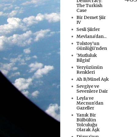
Democracy:
The Turkish
Case
Bir Demet Şiir
IV
Sesli Şiirler
Mevlana'dan...
Tolstoy’un
Günlüğü’nden
'Mutluluk
Bilgisi'
Yeryüzünün
Renkleri
Ah B/Minel Aşk
Sevgiye ve
Sevenlere Dair
Leyla ve
Mecnun'dan
Gazeller
Yanık Bir
Bülbülün
Yolculuğu
Olarak Aşk
Dünya'nın