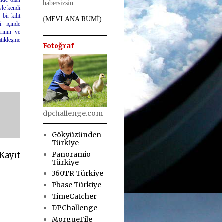
inde olan
habersizsin.
yle kendi
bir kilit
(
MEVLANA RUMİ)
i içinde
rının ve
atikleşme
Fotoğraf
dpchallenge.com
Gökyüzünden
Türkiye
Panoramio
Kayıt
Türkiye
360TR Türkiye
Pbase Türkiye
TimeCatcher
DPChallenge
MorgueFile