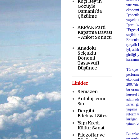
taraftan
Koçi Bey'in
yüz yüze
Gözüyle
ekonomi
Osmanlı'da
“yönetil
Çözülme
yaşadı; 
“parti 
AKP/AK Parti
“Ergenek
Kapatma Davası
seçildi;
- Anket Sonucu
Ermenist
çarşaflı
Anadolu
iyi, ada
Selçuklu
girdiği
Dönemi
harcanmı
Tasavvufi
.
Düşünce
Türkiye
performa
ekonomik
Linkler
2007’de 
bu oranı
Semazen
küresel 
Antoloji.com
adım ola
Şiir
zararı g
yaşama g
Dergibi
reform v
Edebiyat Sitesi
kırılgan
Yapı Kredi
yılının k
Kültür Sanat
.
Bu anlam
Filozoflar ve