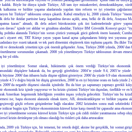
 da “yeni bir küreselleşme vizyonu ve yönetim paradigması gereksinimi” içinde olan bir dünya g
 kaldık. Böyle bir dünya içinde Türkiye, AB tam üye müzakereleri, demokratikleşme, sürdü
k kalkınma ve birlikte yaşama alanlarında yapılan tüm reform ve iyi yönetim çağrılarının
meyen bir Türkiye” tablosunu ortaya çıkardı. Kabul etmeliyiz ki, 2008 yılında Türkiye “önemli
ilk defa bir iktidar partisine karşı kapatılma davası açıldı, ama, belki de ilk defa, Anayasa 
kapatma kararı” almadı; ilk defa askeri bürokrasinin çok üst kademelerinde görev yapmış
on davası” içinde yer aldılar ve gözaltına alındılar; Türkiye BM Güvenlik Konseyi geçici “üy
 dış politika alanında Türkiye’nin sorun çözücü yumuşak gücü giderek önem kazandı; Cumh
an’ı ziyaret etti; TRT Kürtçe yayın yapan kanal açma çalışmalarını bitirip test yayınına g
 kadınlara üye rozeti takarak ve tek parti dönemini eleştirerek tüm toplumu şaşırttı. Bu ilkler Tü
letli ve demokratik yönetimi için çok önemli gelişmeler. Ama, Türkiye 2008 yılında, 2006’dan b
 yönetilmeme sorunundan çıkamadı. 2008 yılı yönetilmeyen Türkiye tablosunun devam etmesi
ş bir yıl oldu.
 iyi yönetilmiyor. Somut olarak, hükümetin çok önem verdiği Türkiye’nin ekonomi
nsındaki düşüşlere bakarak da, bu gerçeği görebiliriz: 2004’te yüzde 9.4, 2005’te yüzde
 büyüme 2006’dan itibaren hızla düşme eğilimi gösteriyor. 2006’da yüzde 6.9 olan ekonom
yüzde 4.5’e doğru büyük bir düşüş gösterirken, 2008’in en iyi büyüme oranı en fazla yüzde 2 
n 2009’da negatife düşmesi olasılık içindedir. Bu da bize şu saptamayı yapmayı gerekli kılıy
bir ekonomik kriz içinde yaşıyoruz ve bu krizin çözümü Türkiye’nin dışından, özellikle ve en be
rak Amerikan hegemonik liderliğinin yeniden inşası yoluyla gelecektir. Türkiye’nin bu kriz
örmesi ise, başta ekonomi alanında olmak üzere, AB, demokratikleşme ve birlikte yaşama al
eçireceği güçlü reform girişimlerine bağlı olacaktır. 2002 krizinden sonra mali sektördeki
e istikrar bugün için Türkiye ekonomisinin küresel krize karşı önemli bir çapasıdır ama ekono
 ve iyi yönetilmeme sorunu küresel krizin Türkiye için çok ciddi riskler yaratmasına sebep olu
üresel krizin derinleşme yılı olması olasılığı bu riskleri çok daha artıracaktır.
da, 2009 yılı Türkiye için, bir temenni, bir retorik değil; aksine bir gerçeklik, bir somut giriş