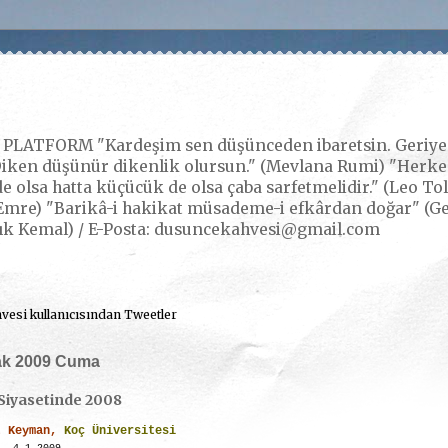
LATFORM "Kardeşim sen düşünceden ibaretsin. Geriye k
iken düşünür dikenlik olursun." (Mevlana Rumi) "Herkes,
e olsa hatta küçücük de olsa çaba sarfetmelidir." (Leo Tol
mre) "Barikâ-i hakikat müsademe-i efkârdan doğar" (Gerç
ık Kemal) / E-Posta: dusuncekahvesi@gmail.com
esi kullanıcısından Tweetler
ak 2009 Cuma
Siyasetinde 2008
t Keyman,
Koç Üniversitesi