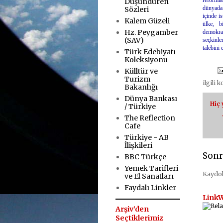
reformla
Düşündüren
dünyada 
Sözleri
içinde i
Kalem Güzeli
ülke, b
Hz. Peygamber
demokra
(SAV)
seçkinle
talebini
Türk Edebiyatı
.
Koleksiyonu
Külltür ve
Turizm
ilgili 
Bakanlığı
Dünya Bankası
Hiç
/ Türkiye
The Reflection
Cafe
Türkiye - AB
İlişkileri
Sonr
BBC Türkçe
Yemek Tarifleri
Kaydo
ve El Sanatları
Faydalı Linkler
LinkW
Arşiv’den
Seçtiklerimiz