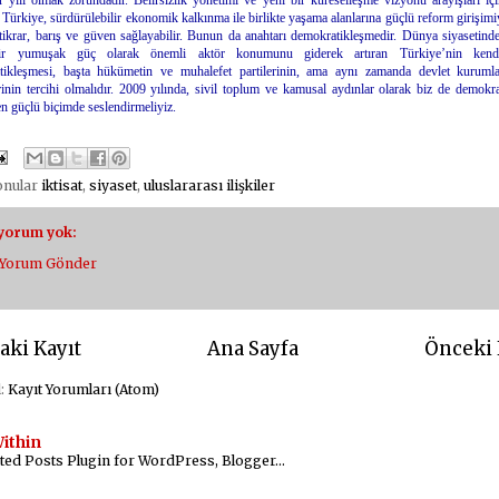
r yılı olmak zorundadır. Belirsizlik yönetimi ve yeni bir küreselleşme vizyonu arayışları iç
Türkiye, sürdürülebilir ekonomik kalkınma ile birlikte yaşama alanlarına güçlü reform girişimi
stikrar, barış ve güven sağlayabilir. Bunun da anahtarı demokratikleşmedir. Dünya siyasetinde 
ir yumuşak güç olarak önemli aktör konumunu giderek artıran Türkiye’nin kend
tikleşmesi, başta hükümetin ve muhalefet partilerinin, ama aynı zamanda devlet kurumla
rinin tercihi olmalıdır. 2009 yılında, sivil toplum ve kamusal aydınlar olarak biz de demokr
 en güçlü biçimde seslendirmeliyiz.
konular
iktisat
,
siyaset
,
uluslararası ilişkiler
 yorum yok:
Yorum Gönder
aki Kayıt
Ana Sayfa
Önceki 
l:
Kayıt Yorumları (Atom)
ithin