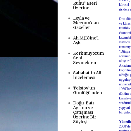
Aksine, 
Ruhu” Eseri
küresel 
Üzerine...
risklere 
.
Leyla ve
Orta dön
Mecnun'dan
ve küres
Gazeller
taraflıl
ekonomi
Ah M(B)ine'l-
kazanabi
Aşk
vizyonu 
tamamıy
“Dünya 
Korkmuyorum
sorunun 
Seni
oluştur
Sevmekten
Akademis
kaçınılm
Sabahattin Ali
olduğu g
İncelemesi
uyguluyo
üniversi
Tolstoy’un
1960’lar
Günlüğü'nden
dönüm no
karşılay
Doğu-Batı
sürdürül
Ayrımı ve
yepyeni 
Çatışması
bir gele
Üzerine Bir
.
Söyleşi
Yönetil
2008’de 