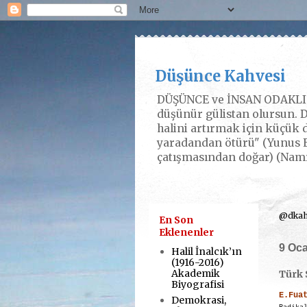
Düşünce Kahvesi
DÜŞÜNCE ve İNSAN ODAKLI P
düşünür gülistan olursun. D
halini artırmak için küçük d
yaradandan ötürü" (Yunus E
çatışmasından doğar) (Nam
@dkahv
En Son
Eklenenler
9 Oc
Halil İnalcık’ın
(1916-2016)
Akademik
Türk 
Biyografisi
E.Fua
Demokrasi,