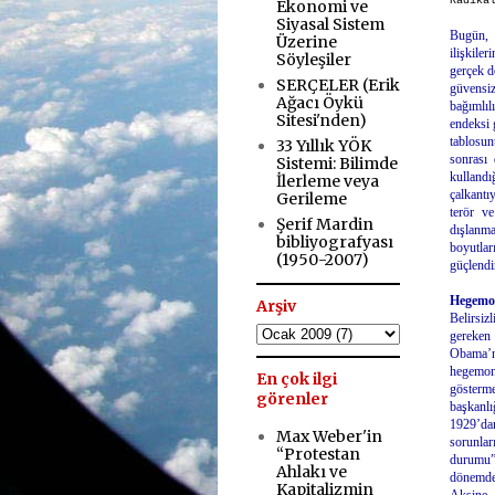
Radika
Ekonomi ve
.
Siyasal Sistem
Bugün, k
Üzerine
ilişkile
Söyleşiler
gerçek d
SERÇELER (Erik
güvensiz
Ağacı Öykü
bağımlıl
Sitesi'nden)
endeksi 
tablosun
33 Yıllık YÖK
sonrası 
Sistemi: Bilimde
kullandı
İlerleme veya
çalkantı
Gerileme
terör v
Şerif Mardin
dışlanma
bibliyografyası
boyutlar
(1950-2007)
güçlendi
.
Hegemon
Arşiv
Belirsiz
gereken
Obama’n
hegemon
En çok ilgi
gösterm
görenler
başkanlı
1929’dan
Max Weber'in
sorunlar
“Protestan
durumu”n
Ahlakı ve
dönemde
Kapitalizmin