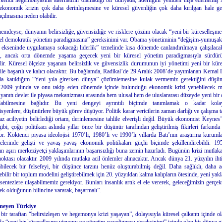
kendi hegemonyasına alternatifin olamadığı bir dünyada, liderliğini yeniden inşa edememiş
ekonomik krizin çok daha derinleşmesine ve küresel güvenliğin çok daha kırılgan hale ge
açılmasına neden olabilir.
emdeyse, dünyanın belirsizliğe, güvensizliğe ve risklere çözüm olacak “yeni bir küreselleşm
el demokratik yönetim paradigmasına” gereksinimi var. Obama yönetiminin “değişim-yumuşa
ık ekseninde uygulamaya sokacağı liderlik” temelinde kısa dönemde canlandırılmaya çalışılaca
, ancak orta dönemde yaşama geçecek yeni bir küresel yönetim paradigmasıyla sürdürüle
lir. Küresel ölçekte yaşanan belirsizlik ve güvensizlik durumunun iyi yönetimi yeni bir kür
ile başarılı ve kalıcı olacaktır. Bu bağlamda, Radikal’de 29 Aralık 2008’de yayımlanan Kemal 
la katıldığım “Yeni yıla girerken dünya” çözümlemesine kulak vermemiz gerektiğini düşü
2009 yılında ve onu takip eden dönemde içinde bulunduğu ekonomik krizi yenebilecek m
yanıtı devlet ile piyasa mekanizması arasında hem ulusal hem de uluslararası düzeyde yeni bir
ulabilmesine bağlıdır. Bu yeni dengeyi ayrıntılı biçimde tanımlamak o kadar kola
yenlere, düşünürlere büyük görev düşüyor. Politik karar vericilerin zaman darlığı ve çalışma t
az aciliyetin belirlediği ortam, derinlemesine tahlile elverişli değil. Büyük ekonomist Keynes
ibi, çoğu politikacı aslında yıllar önce bir düşünür tarafından geliştirilmiş fikirleri farkınd
r. Köktenci piyasa ideolojisi 1970’li, 1980’li ve 1990’lı yıllarda Batı’nın araştırma kuruml
telerinde gelişti ve yavaş yavaş ekonomik politikaları güçlü biçimde şekillendirebildi. 19
ın aşırı merkeziyetçi yaklaşımlarının başarısızlığı buna zemin hazırladı. Bugünün krizi mutlaka
ktası olacaktır. 2009 yılında mutlaka acil önlemler alınacaktır. Ancak dünya 21. yüzyılın ihti
abilecek bir felsefeyi, bir düşünce tarzını henüz oluşturabilmiş değil. Daha sağlıklı, daha a
ebilir bir toplum modelini geliştirebilmek için 20. yüzyıldan kalma kalıpların ötesinde, yeni yakl
sentezlere ulaşabilmemiz gerekiyor. Bunları insanlık artık el ele vererek, geleceğimizin gerçek
cek olduğunun bilincine vararak, başarmalı”.
meyen Türkiye
bir taraftan “belirsizleşen ve hegemonya krizi yaşayan”, dolayısıyla küresel çalkantı içinde ol