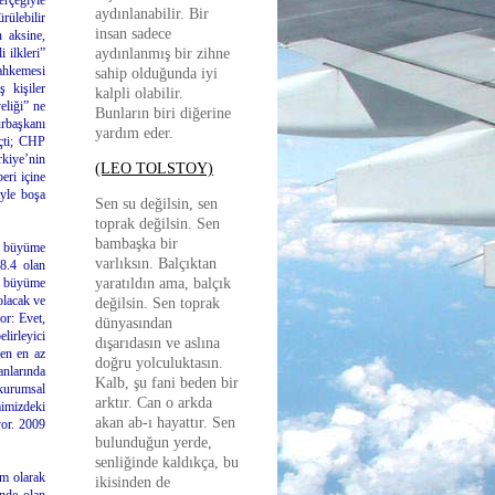
erçeğiyle
aydınlanabilir. Bir
rülebilir
insan sadece
 aksine,
 ilkleri”
aydınlanmış bir zihne
Mahkemesi
sahip olduğunda iyi
 kişiler
kalpli olabilir.
eliği” ne
Bunların biri diğerine
urbaşkanı
yardım eder.
eçti; CHP
rkiye’nin
(LEO TOLSTOY)
eri içine
yle boşa
Sen su değilsin, sen
toprak değilsin. Sen
bambaşka bir
k büyüme
varlıksın. Balçıktan
 8.4 olan
ik büyüme
yaratıldın ama, balçık
olacak ve
değilsin. Sen toprak
or: Evet,
dünyasından
lirleyici
dışarıdasın ve aslına
den en az
doğru yolculuktasın.
anlarında
Kalb, şu fani beden bir
 kurumsal
arktır. Can o arkda
mimizdeki
akan ab-ı hayattır. Sen
yor. 2009
bulunduğun yerde,
senliğinde kaldıkça, bu
im olarak
ikisinden de