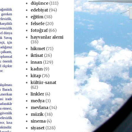
düşünce
(111)
edebiyat
(94)
ağımlılık
z gereken
eğitim
(38)
irsizlik,
felsefe
(20)
arşılıklı
vensizlik
fotoğraf
(66)
sel dünya
hayvanlar alemi
ğuk Savaş
(18)
çti, için
şadığımız
hikmet
(71)
çalkantı,
iktisat
(26)
oplumsal
bu önemli
insan
(129)
l ölçekte
kadın
(9)
or.
kitap
(76)
kültür-sanat
lışılması
(62)
ı Barack
linkler
(4)
Amerikan
si irade
medya
(3)
afazakâr
mevlana
(34)
a etmesi,
 güvenlik
müzik
(38)
lirsizlik
sinema
(4)
ece, kısa
siyaset
(128)
mkündür.