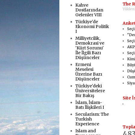
The R
Kahve
Yükleni
Dostlarından
Gelenler VIII
Türkiye'de
Anket
Ekonomi Politik
Seçi
I
"Dem
Milliyetcilik,
Seçi
Demokrasi ve
AKP/
'Kürt Sorunu'
İle İlgili Bazı
Seçi
Düşünceler
Kiml
Ermeni
Büyü
Meselesi
Düşü
Üzerine Bazı
Cumh
Düşünceler
Siya
Türkiye'deki
Üniversitelere
Bir Bakış
Site İ
İslam, İslam-
Batı İlişkileri I
Secularism: The
Turkish
Experience
Topla
Islam and
483