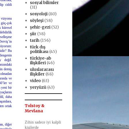
 Amerika,
sosyal bilimler
lip ciddi
(31)
sosyoloji
(80)
e vizyonu
söyleşi
(58)
k güç-çok
şehir-gezi
(52)
k küresel
bilirlik
şiir
(58)
eselleşme
tarih
(156)
Derviş’in
nüyorum:
türk dış
idir? Bu
politikası
(45)
 dengenin
türkiye-ab
y değil.
ilişkileri
(46)
arzındaki
uluslararası
’in demiş
ilişkiler
(68)
a olmadan
arında ve
video
(63)
50’ler ve
yeryüzü
(43)
 yeni bir
yaçlarını
dil, daha
aşımlara,
Tolstoy &
ten ortak
Mevlana
Zihin sadece iyi kalpli
an, diğer
kişilerde