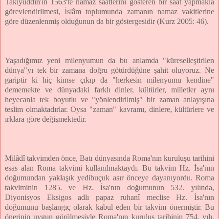
Takiyüddin'in 1563'te namaz saatlerini gösteren bir saat yapmakla
görevlendirilmesi, İslâm toplumunda zamanın namaz vakitlerine
göre düzenlenmiş olduğunun da bir göstergesidir (Kurz 2005: 46).
Yaşadığımız yeni milenyumun da bu anlamda "küreselleştirilen
dünya"yı tek bir zamana doğru götürdüğüne şahit oluyoruz. Ne
gariptir ki hiç kimse çıkıp da "herkesin milenyumu kendine"
dememekte ve dünyadaki farklı dinler, kültürler, milletler aynı
heyecanla tek boyutlu ve "yönlendirilmiş" bir zaman anlayışına
teslim olmaktadırlar. Oysa "zaman" kavramı, dinlere, kültürlere ve
ırklara göre değişmektedir.
Milâdî takvimden önce, Batı dünyasında Roma'nın kuruluşu tarihini
esas alan Roma takvimi kullanılmaktaydı. Bu takvim Hz. İsa'nın
doğumundan yaklaşık yedibuçuk asır önceye dayanıyordu. Roma
takviminin 1285. ve Hz. İsa'nın doğumunun 532. yılında,
Diyonisyos Eksigos adlı papaz ruhanî meclise Hz. İsa'nın
doğumunu başlangıç olarak kabul eden bir takvim önermiştir. Bu
önerinin uygun görülmesiyle Roma'nın kuruluş tarihinin 754. yılı,