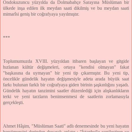
Ondokuzuncu yüzyılda da Dolmabahçe Sarayına Müslüman bir
ülkede inşa edilen ilk meydan saati dikilmiş ve bu meydan saati
mimarîsi geniş bir coğrafyaya yayılmıştır.
***
Toplumumuzda XVIII. yüzyıldan itibaren başlayan ve gitgide
hızlanan kültür değişmeleri, ortaya "kendisi olmayan" fakat
"başkasına da uymayan" bir yeni tip çıkarmıştır. Bu yeni tip,
öncelikle gündelik hayatın değişmesiyle adeta arada büyük saat
farkı bulunan farklı bir coğrafyaya giden birinin şaşkınlığını yaşadı.
Gündelik hayatın tanzimini saatler düzenlediği için alışkanlıkların
terki ve yeni tarzların benimsenmesi de saatlerin zorlamasıyla
gerçekleşti.
Ahmet Hâşim, "Müslüman Saati" adlı denemesinde bu yeni hayatın
hercümercini derinden duyarak anlatır : "İstanbul'u yenileştiren ve