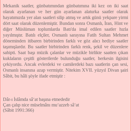
Mekanik saatler, günbatımından günbatımına iki kez on iki saat
olarak ayarlanan ve her gün ayarlanan alaturka saatler olarak
hayatımızda yer alan saatleri silip atmış ve artık günü yekpare yirmi
dört saat olarak düzenlemiştir. Bundan sonra Osmanlı, İran, Hint ve
diğer Müslüman toplumlarda Batı'da imal edilen saatler hızla
yayılmıştır. Batılı elçiler, Osmanlı sarayına Fatih Sultan Mehmet
döneminden itibaren birbirinden farklı ve göz alıcı hediye saatler
taşımışlardır. Bu saatler birbirinden farklı renk, şekil ve düzenlere
sahipti. Saat başı müzik çalanlar ve müzikle birlikte saatten çıkan
kuklaların çeşitli gösterilerde bulunduğu saatler, herkesin ilgisini
çekiyordu. Ancak evlerdeki ve camilerdeki bazı saatlerin çan sesi,
Osmanlı insanına azap vermiştir. Nitekim XVII. yüzyıl Divan şairi
Sâbit, bu hâli şöyle ifade etmiştir :
Dâr-ı İslâmda sâ‘at başına etmededir
Çan çalıp nice müselmânı mu‘azzeb sâ‘at
(Sâbit 1991:366)