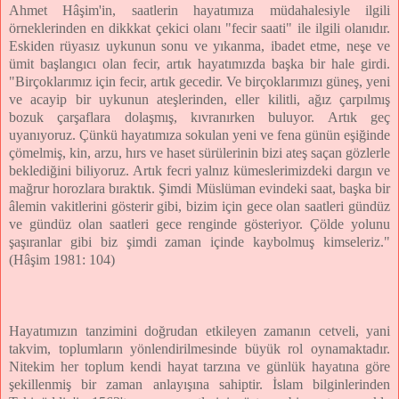
Ahmet Hâşim'in, saatlerin hayatımıza müdahalesiyle ilgili
örneklerinden en dikkkat çekici olanı "fecir saati" ile ilgili olanıdır.
Eskiden rüyasız uykunun sonu ve yıkanma, ibadet etme, neşe ve
ümit başlangıcı olan fecir, artık hayatımızda başka bir hale girdi.
"Birçoklarımız için fecir, artık gecedir. Ve birçoklarımızı güneş, yeni
ve acayip bir uykunun ateşlerinden, eller kilitli, ağız çarpılmış
bozuk çarşaflara dolaşmış, kıvranırken buluyor. Artık geç
uyanıyoruz. Çünkü hayatımıza sokulan yeni ve fena günün eşiğinde
çömelmiş, kin, arzu, hırs ve haset sürülerinin bizi ateş saçan gözlerle
beklediğini biliyoruz. Artık fecri yalnız kümeslerimizdeki dargın ve
mağrur horozlara bıraktık. Şimdi Müslüman evindeki saat, başka bir
âlemin vakitlerini gösterir gibi, bizim için gece olan saatleri gündüz
ve gündüz olan saatleri gece renginde gösteriyor. Çölde yolunu
şaşıranlar gibi biz şimdi zaman içinde kaybolmuş kimseleriz."
(Hâşim 1981: 104)
Hayatımızın tanzimini doğrudan etkileyen zamanın cetveli, yani
takvim, toplumların yönlendirilmesinde büyük rol oynamaktadır.
Nitekim her toplum kendi hayat tarzına ve günlük hayatına göre
şekillenmiş bir zaman anlayışına sahiptir. İslam bilginlerinden