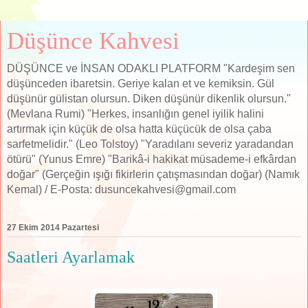
Düşünce Kahvesi
DÜŞÜNCE ve İNSAN ODAKLI PLATFORM "Kardeşim sen
düşünceden ibaretsin. Geriye kalan et ve kemiksin. Gül
düşünür gülistan olursun. Diken düşünür dikenlik olursun."
(Mevlana Rumi) "Herkes, insanlığın genel iyilik halini
artırmak için küçük de olsa hatta küçücük de olsa çaba
sarfetmelidir." (Leo Tolstoy) "Yaradılanı severiz yaradandan
ötürü" (Yunus Emre) "Barikâ-i hakikat müsademe-i efkârdan
doğar" (Gerçeğin ışığı fikirlerin çatışmasından doğar) (Namık
Kemal) / E-Posta: dusuncekahvesi@gmail.com
27 Ekim 2014 Pazartesi
Saatleri Ayarlamak