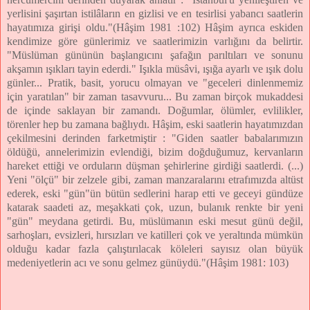
yerlisini şaşırtan istilâların en gizlisi ve en tesirlisi yabancı saatlerin
hayatımıza girişi oldu."(Hâşim 1981 :102) Hâşim ayrıca eskiden
kendimize göre günlerimiz ve saatlerimizin varlığını da belirtir.
"Müslüman gününün başlangıcını şafağın parıltıları ve sonunu
akşamın ışıkları tayin ederdi." Işıkla müsâvi, ışığa ayarlı ve ışık dolu
günler... Pratik, basit, yorucu olmayan ve "geceleri dinlenmemiz
için yaratılan" bir zaman tasavvuru... Bu zaman birçok mukaddesi
de içinde saklayan bir zamandı. Doğumlar, ölümler, evlilikler,
törenler hep bu zamana bağlıydı. Hâşim, eski saatlerin hayatımızdan
çekilmesini derinden farketmiştir : "Giden saatler babalarımızın
öldüğü, annelerimizin evlendiği, bizim doğduğumuz, kervanların
hareket ettiği ve orduların düşman şehirlerine girdiği saatlerdi. (...)
Yeni "ölçü" bir zelzele gibi, zaman manzaralarını etrafımızda altüst
ederek, eski "gün"ün bütün sedlerini harap etti ve geceyi gündüze
katarak saadeti az, meşakkati çok, uzun, bulanık renkte bir yeni
"gün" meydana getirdi. Bu, müslümanın eski mesut günü değil,
sarhoşları, evsizleri, hırsızları ve katilleri çok ve yeraltında mümkün
olduğu kadar fazla çalıştırılacak köleleri sayısız olan büyük
medeniyetlerin acı ve sonu gelmez günüydü."(Hâşim 1981: 103)