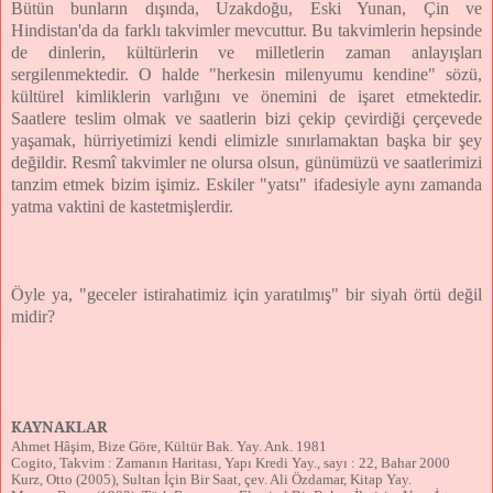
Bütün bunların dışında, Uzakdoğu, Eski Yunan, Çin ve
Hindistan'da da farklı takvimler mevcuttur. Bu takvimlerin hepsinde
de dinlerin, kültürlerin ve milletlerin zaman anlayışları
sergilenmektedir. O halde "herkesin milenyumu kendine" sözü,
kültürel kimliklerin varlığını ve önemini de işaret etmektedir.
Saatlere teslim olmak ve saatlerin bizi çekip çevirdiği çerçevede
yaşamak, hürriyetimizi kendi elimizle sınırlamaktan başka bir şey
değildir. Resmî takvimler ne olursa olsun, günümüzü ve saatlerimizi
tanzim etmek bizim işimiz. Eskiler "yatsı" ifadesiyle aynı zamanda
yatma vaktini de kastetmişlerdir.
Öyle ya, "geceler istirahatimiz için yaratılmış" bir siyah örtü değil
midir?
KAYNAKLAR
Ahmet Hâşim, Bize Göre, Kültür Bak. Yay. Ank. 1981
Cogito, Takvim : Zamanın Haritası, Yapı Kredi Yay., sayı : 22, Bahar 2000
Kurz, Otto (2005), Sultan İçin Bir Saat, çev. Ali Özdamar, Kitap Yay.