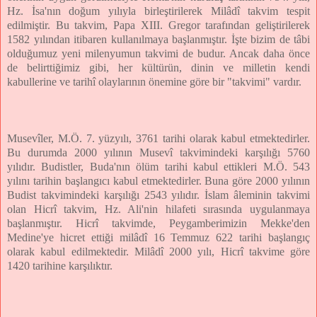
Hz. İsa'nın doğum yılıyla birleştirilerek Milâdî takvim tespit
edilmiştir. Bu takvim, Papa XIII. Gregor tarafından geliştirilerek
1582 yılından itibaren kullanılmaya başlanmıştır. İşte bizim de tâbi
olduğumuz yeni milenyumun takvimi de budur. Ancak daha önce
de belirttiğimiz gibi, her kültürün, dinin ve milletin kendi
kabullerine ve tarihî olaylarının önemine göre bir "takvimi" vardır.
Musevîler, M.Ö. 7. yüzyılı, 3761 tarihi olarak kabul etmektedirler.
Bu durumda 2000 yılının Musevî takvimindeki karşılığı 5760
yılıdır. Budistler, Buda'nın ölüm tarihi kabul ettikleri M.Ö. 543
yılını tarihin başlangıcı kabul etmektedirler. Buna göre 2000 yılının
Budist takvimindeki karşılığı 2543 yılıdır. İslam âleminin takvimi
olan Hicrî takvim, Hz. Ali'nin hilafeti sırasında uygulanmaya
başlanmıştır. Hicrî takvimde, Peygamberimizin Mekke'den
Medine'ye hicret ettiği milâdî 16 Temmuz 622 tarihi başlangıç
olarak kabul edilmektedir. Milâdî 2000 yılı, Hicrî takvime göre
1420 tarihine karşılıktır.