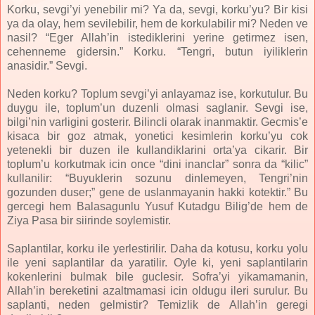
Korku, sevgi’yi yenebilir mi? Ya da, sevgi, korku’yu? Bir kisi
ya da olay, hem sevilebilir, hem de korkulabilir mi? Neden ve
nasil? “Eger Allah’in istediklerini yerine getirmez isen,
cehenneme gidersin.” Korku. “Tengri, butun iyiliklerin
anasidir.” Sevgi.
Neden korku? Toplum sevgi’yi anlayamaz ise, korkutulur. Bu
duygu ile, toplum’un duzenli olmasi saglanir. Sevgi ise,
bilgi’nin varligini gosterir. Bilincli olarak inanmaktir. Gecmis’e
kisaca bir goz atmak, yonetici kesimlerin korku’yu cok
yetenekli bir duzen ile kullandiklarini orta’ya cikarir. Bir
toplum’u korkutmak icin once “dini inanclar” sonra da “kilic”
kullanilir: “Buyuklerin sozunu dinlemeyen, Tengri’nin
gozunden duser;” gene de uslanmayanin hakki kotektir.” Bu
gercegi hem Balasagunlu Yusuf Kutadgu Bilig’de hem de
Ziya Pasa bir siirinde soylemistir.
Saplantilar, korku ile yerlestirilir. Daha da kotusu, korku yolu
ile yeni saplantilar da yaratilir. Oyle ki, yeni saplantilarin
kokenlerini bulmak bile guclesir. Sofra’yi yikamamanin,
Allah’in bereketini azaltmamasi icin oldugu ileri surulur. Bu
saplanti, neden gelmistir? Temizlik de Allah’in geregi