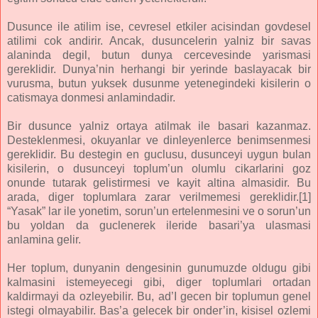
Dusunce ile atilim ise, cevresel etkiler acisindan govdesel
atilimi cok andirir. Ancak, dusuncelerin yalniz bir savas
alaninda degil, butun dunya cercevesinde yarismasi
gereklidir. Dunya’nin herhangi bir yerinde baslayacak bir
vurusma, butun yuksek dusunme yetenegindeki kisilerin o
catismaya donmesi anlamindadir.
Bir dusunce yalniz ortaya atilmak ile basari kazanmaz.
Desteklenmesi, okuyanlar ve dinleyenlerce benimsenmesi
gereklidir. Bu destegin en guclusu, dusunceyi uygun bulan
kisilerin, o dusunceyi toplum’un olumlu cikarlarini goz
onunde tutarak gelistirmesi ve kayit altina almasidir. Bu
arada, diger toplumlara zarar verilmemesi gereklidir.[1]
“Yasak” lar ile yonetim, sorun’un ertelenmesini ve o sorun’un
bu yoldan da guclenerek ileride basari’ya ulasmasi
anlamina gelir.
Her toplum, dunyanin dengesinin gunumuzde oldugu gibi
kalmasini istemeyecegi gibi, diger toplumlari ortadan
kaldirmayi da ozleyebilir. Bu, ad’I gecen bir toplumun genel
istegi olmayabilir. Bas’a gelecek bir onder’in, kisisel ozlemi