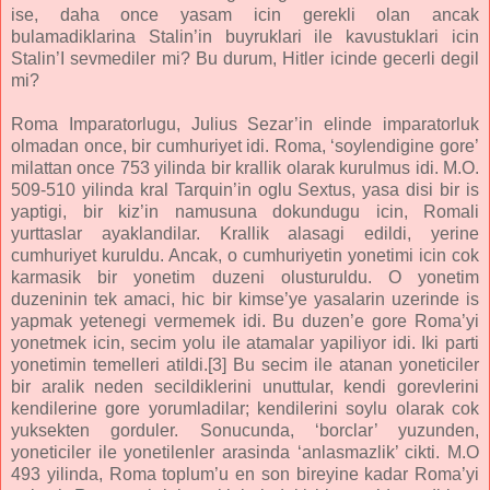
ise, daha once yasam icin gerekli olan ancak
bulamadiklarina Stalin’in buyruklari ile kavustuklari icin
Stalin’I sevmediler mi? Bu durum, Hitler icinde gecerli degil
mi?
Roma Imparatorlugu, Julius Sezar’in elinde imparatorluk
olmadan once, bir cumhuriyet idi. Roma, ‘soylendigine gore’
milattan once 753 yilinda bir krallik olarak kurulmus idi. M.O.
509-510 yilinda kral Tarquin’in oglu Sextus, yasa disi bir is
yaptigi, bir kiz’in namusuna dokundugu icin, Romali
yurttaslar ayaklandilar. Krallik alasagi edildi, yerine
cumhuriyet kuruldu. Ancak, o cumhuriyetin yonetimi icin cok
karmasik bir yonetim duzeni olusturuldu. O yonetim
duzeninin tek amaci, hic bir kimse’ye yasalarin uzerinde is
yapmak yetenegi vermemek idi. Bu duzen’e gore Roma’yi
yonetmek icin, secim yolu ile atamalar yapiliyor idi. Iki parti
yonetimin temelleri atildi.[3] Bu secim ile atanan yoneticiler
bir aralik neden secildiklerini unuttular, kendi gorevlerini
kendilerine gore yorumladilar; kendilerini soylu olarak cok
yuksekten gorduler. Sonucunda, ‘borclar’ yuzunden,
yoneticiler ile yonetilenler arasinda ‘anlasmazlik’ cikti. M.O
493 yilinda, Roma toplum’u en son bireyine kadar Roma’yi