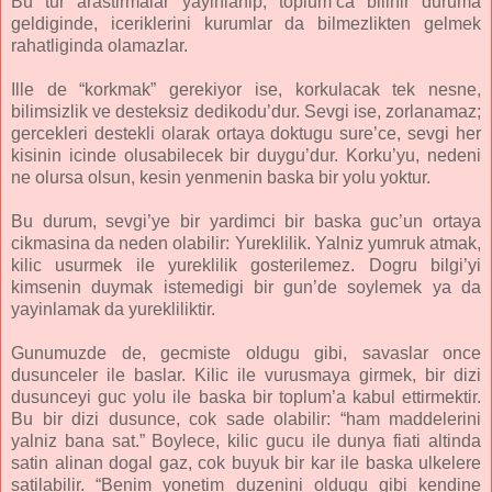
Bu tur arastirmalar yayinlanip, toplum’ca bilinir duruma
geldiginde, iceriklerini kurumlar da bilmezlikten gelmek
rahatliginda olamazlar.
Ille de “korkmak” gerekiyor ise, korkulacak tek nesne,
bilimsizlik ve desteksiz dedikodu’dur. Sevgi ise, zorlanamaz;
gercekleri destekli olarak ortaya doktugu sure’ce, sevgi her
kisinin icinde olusabilecek bir duygu’dur. Korku’yu, nedeni
ne olursa olsun, kesin yenmenin baska bir yolu yoktur.
Bu durum, sevgi’ye bir yardimci bir baska guc’un ortaya
cikmasina da neden olabilir: Yureklilik. Yalniz yumruk atmak,
kilic usurmek ile yureklilik gosterilemez. Dogru bilgi’yi
kimsenin duymak istemedigi bir gun’de soylemek ya da
yayinlamak da yurekliliktir.
Gunumuzde de, gecmiste oldugu gibi, savaslar once
dusunceler ile baslar. Kilic ile vurusmaya girmek, bir dizi
dusunceyi guc yolu ile baska bir toplum’a kabul ettirmektir.
Bu bir dizi dusunce, cok sade olabilir: “ham maddelerini
yalniz bana sat.” Boylece, kilic gucu ile dunya fiati altinda
satin alinan dogal gaz, cok buyuk bir kar ile baska ulkelere
satilabilir. “Benim yonetim duzenini oldugu gibi kendine