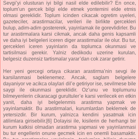
Sevgi’yi olusturan iyi bilgi nasil elde edilebilir? En once,
toplum’un gercek bilgi elde etmek yontemini elde etmis
olmasi gereklidir. Toplum icinden cikacak ogretim uyeleri,
gazeteciler, arastirmacilar, verileri ile birlikte gercekleri
bulup, adim-adim gostererek, yayinlamak ile gorevlidirler. Bu
tur arastirmalara karsi cikmak, ancak daha genis kapsamli
ve daha iyi belgeleri iceren diger arastirmalar ile olur. Bu tur,
gercekleri iceren yayinlarin da toplumca okunmasi ve
tartisilmasi gerekir. Yalniz dedikodu uzerine kurulan,
belgesiz duzensiz tartismalar yarar’dan cok zarar getirir.
Her yeni gercegi ortaya cikaran arastirma’nin sevgi ile
karsilanmasi beklenemez. Ancak, saglam belgelere
dayaniyor ve acikca olaylari dil’e getiriyor ise, sevilmese bile
saygi ile okunmasi gereklidir. Oz’unu ve toplumunu
bilmeyenlerin cikaracagi gurultuler’e karsi verilecek en etkin
yanit, daha iyi belgelenmis arastirma yapmak ve
yayinlamaktir. Bu arastirmalari, kurumlardan beklemek de
yetersizdir. Bir kurum, yalnizca kendini yasatmak icin
atilimlara girisebilir.[6] Dolayisi ile, kisilerin de herhangi bir
kurum katkisi olmadan arastirma yapmasi ve yayinlanmasi
bu tur engellerin onune gecmek icin en onemli basamaktir.