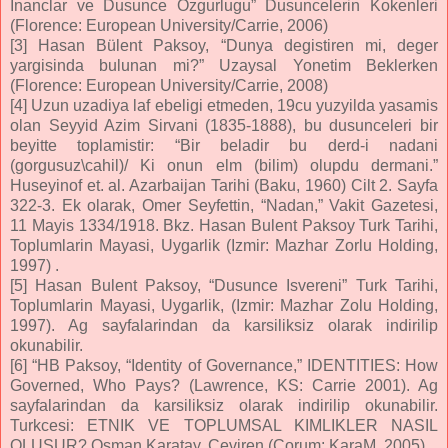
Inanclar ve Dusunce Ozgurlugu” Dusuncelerin Kokenleri
(Florence: European University/Carrie, 2006)
[3] Hasan Bülent Paksoy, “Dunya degistiren mi, deger
yargisinda bulunan mi?” Uzaysal Yonetim Beklerken
(Florence: European University/Carrie, 2008)
[4] Uzun uzadiya laf ebeligi etmeden, 19cu yuzyilda yasamis
olan Seyyid Azim Sirvani (1835-1888), bu dusunceleri bir
beyitte toplamistir: “Bir beladir bu derd-i nadani
(gorgusuz\cahil)/ Ki onun elm (bilim) olupdu dermani.”
Huseyinof et. al. Azarbaijan Tarihi (Baku, 1960) Cilt 2. Sayfa
322-3. Ek olarak, Omer Seyfettin, “Nadan,” Vakit Gazetesi,
11 Mayis 1334/1918. Bkz. Hasan Bulent Paksoy Turk Tarihi,
Toplumlarin Mayasi, Uygarlik (Izmir: Mazhar Zorlu Holding,
1997) .
[5] Hasan Bulent Paksoy, “Dusunce Isvereni” Turk Tarihi,
Toplumlarin Mayasi, Uygarlik, (Izmir: Mazhar Zolu Holding,
1997). Ag sayfalarindan da karsiliksiz olarak indirilip
okunabilir.
[6] “HB Paksoy, “Identity of Governance,” IDENTITIES: How
Governed, Who Pays? (Lawrence, KS: Carrie 2001). Ag
sayfalarindan da karsiliksiz olarak indirilip okunabilir.
Turkcesi: ETNIK VE TOPLUMSAL KIMLIKLER NASIL
OLUSUR? Osman Karatay, Ceviren (Çorum: KaraM, 2005)