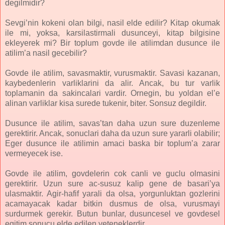
degilmidir?
Sevgi’nin kokeni olan bilgi, nasil elde edilir? Kitap okumak
ile mi, yoksa, karsilastirmali dusunceyi, kitap bilgisine
ekleyerek mi? Bir toplum govde ile atilimdan dusunce ile
atilim’a nasil gecebilir?
Govde ile atilim, savasmaktir, vurusmaktir. Savasi kazanan,
kaybedenlerin varliklarini da alir. Ancak, bu tur varlik
toplamanin da sakincalari vardir. Ornegin, bu yoldan el’e
alinan varliklar kisa surede tukenir, biter. Sonsuz degildir.
Dusunce ile atilim, savas’tan daha uzun sure duzenleme
gerektirir. Ancak, sonuclari daha da uzun sure yararli olabilir;
Eger dusunce ile atilimin amaci baska bir toplum’a zarar
vermeyecek ise.
Govde ile atilim, govdelerin cok canli ve guclu olmasini
gerektirir. Uzun sure ac-susuz kalip gene de basari’ya
ulasmaktir. Agir-hafif yarali da olsa, yorgunluktan gozlerini
acamayacak kadar bitkin dusmus de olsa, vurusmayi
surdurmek gerekir. Butun bunlar, dusuncesel ve govdesel
egitim sonucu elde edilen yeteneklerdir.