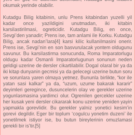
okumak yerinde olabilir.
Kutadgu Bilig kitabinin, unlu Prens kitabindan yuzelli yil
kadar once yazildigini unutmadan, iki kitabin
karsilastirilmasi, ogreticidir. Kutadgu Bilig, en once,
Sevgi’den yanadir; Prens ise, tam anlami ile Korku. Kutadgu
Bilig, ancak nadan’lara[4] karsi kilic kullanilmasini onerir.
Prens ise, Sevgi’nin en son basvurulacak yontem oldugunu
savunur. Bu karsilastirma sonucunda, Roma Imparatorlugu
oldugu kadar Osmanli Imparatorlugunun sonunun neden
geldigi uzerine de dersler cikartilabilir. Dogal olaral bir ya da
iki kitap dunyanin gecmisi ya da gelecegi uzerine butun soru
ve sorunlara yaren olmaya yetmez. Bununla birlikte, “kor ile
yatan sasi kalkar” ya da, “uzum, uzume bakarak kararir”
deyimleri geregince, dusuncelerin olay ve gerekler uzerine
yogunlasmasina yardimci olur. Ogrenilen gercekler uzerine
her kusak yeni dersler cikararak konu uzerine yeniden yayin
yapmakla gorevlidir. Bu gerekler yalniz yonetici kesim’in
gorevi degildir. Eger bir toplum ‘cogulcu yonetim duzeni’ ile
yonetilmek istiyor ise, bu butun bireylerinin omuzlamasi
gerekli bir is’tir.[5]