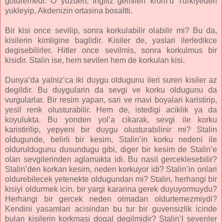
goturemedi. O yuzden, Ingiliz gemileri krom’u Turkiyeden
yukleyip, Akdenizin ortasina bosaltti.
Bir kisi once sevilip, sonra korkulabilir olabilir mi? Bu da,
kisilerin kimligine baglidir. Kisiler de, yaslari ilerledikce
degisebilirler. Hitler once sevilmis, sonra korkulmus bir
kisidir. Stalin ise, hem sevilen hem de korkulan kisi.
Dunya’da yalniz’ca iki duygu oldugunu ileri suren kisiler az
degildir. Bu duygularin da sevgi ve korku oldugunu da
vurgularlar. Bir resim yapan, sari ve mavi boyalari karistirip,
yesil renk olusturabilir. Hem de, istedigi aciklik ya da
koyulukta. Bu yonden yol’a cikarak, sevgi ile korku
karistirilip, yepyeni bir duygu olusturabilinir mi? Stalin
oldugunde, belirli bir kesim, Stalin’in korku nedeni ile
olduruldugunu dusundugu gibi, diger bir kesim de Stalin’e
olan sevgilerinden aglamakta idi. Bu nasil gerceklesebilir?
Stalin’den korkan kesim, neden korkuyor idi? Stalin’in onlari
oldurebilecek yetenekte oldugundan mi? Stalin, herhangi bir
kisiyi oldurmek icin, bir yargi kararina gerek duyuyormuydu?
Herhangi bir gercek neden olmadan oldurtemezmiydi?
Kendini yasamlari acisindan bu tur bir guvensizlik icinde
bulan kisilerin korkmasi dogal degilmidir? Stalin’I sevenler