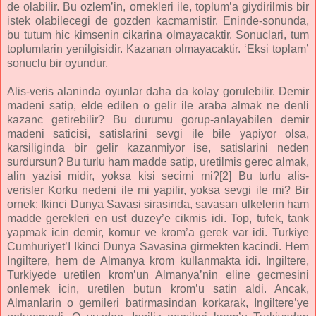
de olabilir. Bu ozlem’in, ornekleri ile, toplum’a giydirilmis bir
istek olabilecegi de gozden kacmamistir. Eninde-sonunda,
bu tutum hic kimsenin cikarina olmayacaktir. Sonuclari, tum
toplumlarin yenilgisidir. Kazanan olmayacaktir. ‘Eksi toplam’
sonuclu bir oyundur.
Alis-veris alaninda oyunlar daha da kolay gorulebilir. Demir
madeni satip, elde edilen o gelir ile araba almak ne denli
kazanc getirebilir? Bu durumu gorup-anlayabilen demir
madeni saticisi, satislarini sevgi ile bile yapiyor olsa,
karsiliginda bir gelir kazanmiyor ise, satislarini neden
surdursun? Bu turlu ham madde satip, uretilmis gerec almak,
alin yazisi midir, yoksa kisi secimi mi?[2] Bu turlu alis-
verisler Korku nedeni ile mi yapilir, yoksa sevgi ile mi? Bir
ornek: Ikinci Dunya Savasi sirasinda, savasan ulkelerin ham
madde gerekleri en ust duzey’e cikmis idi. Top, tufek, tank
yapmak icin demir, komur ve krom’a gerek var idi. Turkiye
Cumhuriyet’I Ikinci Dunya Savasina girmekten kacindi. Hem
Ingiltere, hem de Almanya krom kullanmakta idi. Ingiltere,
Turkiyede uretilen krom’un Almanya’nin eline gecmesini
onlemek icin, uretilen butun krom’u satin aldi. Ancak,
Almanlarin o gemileri batirmasindan korkarak, Ingiltere’ye