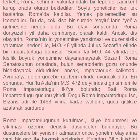
terketti; Roma sehrinin yakinlarindaki bir tepe’de cadirkent
kurup orada oturup beklediler. ‘Soylu’ yoneticiler ise, tek
baslarina Roma’da kaldilar. Yemek pisiremediler, su
icemediler. Bu da, cok kisa bir surede ‘soylu’ larin ‘yol’ a
gelmesine neden oldu. Bu olay sonucunda, Roma
dortyuzelli yil daha cumhuriyet olarak kaldi. Ancak, dis
olaylarin, Roma’nin ic yonetimine yansimasi ve duzensizlik
yaratmasi nedeni ile, M.O. 48 yilinda Julius Sezar’in elinde
bir imparatorluga donustu. ‘Soylu’ lar M.O. 44 yilinda tek
kisilik buyruk yonetimine dayanamayarak Sezar’I Roma
Senatosunun ortasinda, butun senatorlerin gozu onunde
bicaklayarak oldurduler; ancak, imparatorluk kalkmadi.
Avrupa’ya gelen gocebe guclerin elinde oyuncak oldu. En
sonunda, Hun’lu Atila’nin M.S. 472 de yilindaki girisimleri ile
Roma imparatorlugu iki’ye bolundu; Bati Roma
imparatorlugu gucunu yitirdi. Dogu Roma Imparatorlugu ise,
Bizans adi ile 1453 yilina kadar varligini, gucu gittikce
azalarak, surdurdu.
Roma Imparatorlugunun kurulmasi, iki’ye bolunmesi ve
yikilmasi uzerine degisik dusunceler bulunuyor. Bu
dusuncelere bir yenisini katmadan once, yonetim olaylarina
yeni bir goz ile bakmak acisindan, Kutadgu Bilig kitabini