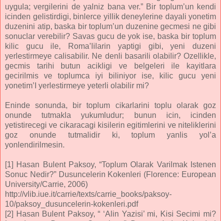
uygula; vergilerini de yalniz bana ver.” Bir toplum’un kendi
icinden gelistirdigi, binlerce yillik deneylerine dayali yonetim
duzenini atip, baska bir toplum’un duzenine gecmesi ne gibi
sonuclar verebilir? Savas gucu de yok ise, baska bir toplum
kilic gucu ile, Roma’lilarin yaptigi gibi, yeni duzeni
yerlestirmeye calisabilir. Ne denli basarili olabilir? Ozellikle,
gecmis tarihi butun acikligi ve belgeleri ile kayitlara
gecirilmis ve toplumca iyi biliniyor ise, kilic gucu yeni
yonetim’I yerlestirmeye yeterli olabilir mi?
Eninde sonunda, bir toplum cikarlarini toplu olarak goz
onunde tutmakla yukumludur; bunun icin, icinden
yetistirecegi ve cikaracagi kisilerin egitimlerini ve niteliklerini
goz onunde tutmalidir ki, toplum yanlis yol’a
yonlendirilmesin.
[1] Hasan Bulent Paksoy, “Toplum Olarak Varilmak Istenen
Sonuc Nedir?” Dusuncelerin Kokenleri (Florence: European
University/Carrie, 2006)
http://vlib.iue.it/carrie/texts/carrie_books/paksoy-
10/paksoy_dusuncelerin-kokenleri.pdf
[2] Hasan Bulent Paksoy, “ ‘Alin Yazisi’ mi, Kisi Secimi mi?