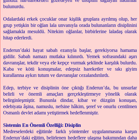
gündüz hâl-hareketleri gözetleyen ve disiplini sağlayan hadımlar
bulunurdu.
Odalardaki erkek çocuklar onar kişilik gruplara ayrılmış olup, her
grup yetişkin bir oğlan lala unvanıyla orada bulunanların disiplinini
sağlamakla mesuldü. Nitekim oğlanlar, birbirlerine laladaş olarak
hitap ederlerdi.
Enderun’daki hayat sabah ezanıyla başlar, gerekiyorsa hamama
gidilir. Sabah namazı mutlaka kılınırdı. Yemek sofrasındaki aşırı
davranışlar, tekdir veya ele kepçe vurmak şeklinde karşılık bulurdu.
Kaba ve kötü konuşmalar, edepsiz hareketler ve sıkı giyim
kurallarına aykırı tutum ve davranışlar cezalandırılırdı.
Edep, terbiye ve disiplinin öne çıktığı Enderun’da, bu unsurlar
belirli ve önemli amaçları gerçekleştirmeye yönelik olarak
belirginleşmiştir. Bununla dindar, kibar ve düzgün konuşan,
edebiyata âşina, namuslu, nefsine hâkim, şeref ve onurlu centilmen
Osmanlı devlet adamı yetiştirmek hedeflenmiştir.
Sistemin En Önemli Özelliği: Disiplin
Medreselerdeki eğitimle farklı yöntemler uygulanmasına karşın
Enderun’daki eğitim, belirlenen hedeflere ulaşma bakımından daha