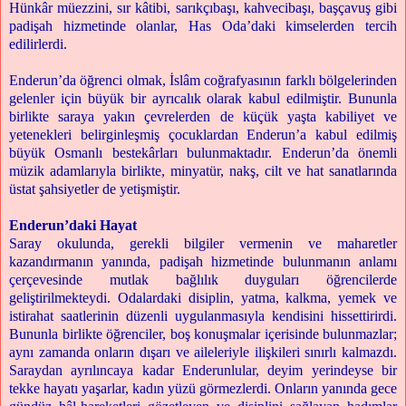
Hünkâr müezzini, sır kâtibi, sarıkçıbaşı, kahvecibaşı, başçavuş gibi
padişah hizmetinde olanlar, Has Oda’daki kimselerden tercih
edilirlerdi.
Enderun’da öğrenci olmak, İslâm coğrafyasının farklı bölgelerinden
gelenler için büyük bir ayrıcalık olarak kabul edilmiştir. Bununla
birlikte saraya yakın çevrelerden de küçük yaşta kabiliyet ve
yetenekleri belirginleşmiş çocuklardan Enderun’a kabul edilmiş
büyük Osmanlı bestekârları bulunmaktadır. Enderun’da önemli
müzik adamlarıyla birlikte, minyatür, nakş, cilt ve hat sanatlarında
üstat şahsiyetler de yetişmiştir.
Enderun’daki Hayat
Saray okulunda, gerekli bilgiler vermenin ve maharetler
kazandırmanın yanında, padişah hizmetinde bulunmanın anlamı
çerçevesinde mutlak bağlılık duyguları öğrencilerde
geliştirilmekteydi. Odalardaki disiplin, yatma, kalkma, yemek ve
istirahat saatlerinin düzenli uygulanmasıyla kendisini hissettirirdi.
Bununla birlikte öğrenciler, boş konuşmalar içerisinde bulunmazlar;
aynı zamanda onların dışarı ve aileleriyle ilişkileri sınırlı kalmazdı.
Saraydan ayrılıncaya kadar Enderunlular, deyim yerindeyse bir
tekke hayatı yaşarlar, kadın yüzü görmezlerdi. Onların yanında gece