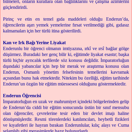
bilmeleri, onların kurallara olan bağlılıklarını ve çalışma azimlerini
güçlendirirdi.
Pirinç ve etin en temel gıda maddeleri olduğu Enderun’da,
öğrencilerin aşırı yemek yemelerine fırsat verilmediği gibi, gıdasız
kalmamaları için her türlü itina gösterilirdi.
Kan ve Irk Bağı Yerine Liyakat
Enderunlu bir öğrenci olmanın imtiyazına, ırkî ve ırsî bağlar gölge
düşürmez. Buradaki her genç bilir ki, eğitimde liyakat esastır; başka
türlü hiçbir ayrıcalık terfilerde söz konusu değildir. İmparatorluğun
dışındaki yabancılar için hep bir merak ve araştırma konusu olan
Enderun, Osmanlı yönetim felsefesinin temellerini kavramak
açısından bunu hak etmektedir. Nitekim bu özelliği, eğitim tarihinde
Enderun’un özgün bir eğitim müessesesi olduğunu göstermektedir.
Enderun Öğrencisi
İmparatorluğun en uzak ve mahrumiyet içindeki bölgelerinden gelip
de Enderun’da ciddi bir eğitim sonucunda üstün bir sınıf mensubu
olan öğrenciler, çevrelerine tesir eden bir devlet imajı haline
dönüşmüşlerdir. Resmi törenlerdeki katılımcıları, heybetli fizikleri
ve kıyafetleri ile hayran bırakan Enderunlular, kılıç alayı ve Cuma
selamlığı gibi merasimlerde hazır bulunurlardı.