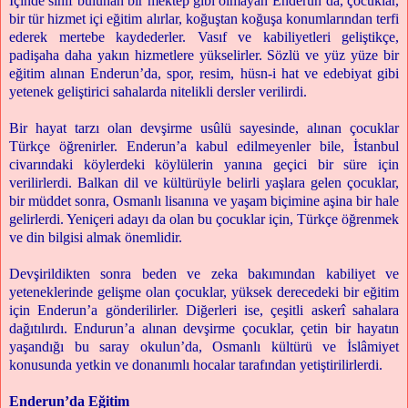
İçinde sınıf bulunan bir mektep gibi olmayan Enderun’da, çocuklar,
bir tür hizmet içi eğitim alırlar, koğuştan koğuşa konumlarından terfi
ederek mertebe kaydederler. Vasıf ve kabiliyetleri geliştikçe,
padişaha daha yakın hizmetlere yükselirler. Sözlü ve yüz yüze bir
eğitim alınan Enderun’da, spor, resim, hüsn-i hat ve edebiyat gibi
yetenek geliştirici sahalarda nitelikli dersler verilirdi.
Bir hayat tarzı olan devşirme usûlü sayesinde, alınan çocuklar
Türkçe öğrenirler. Enderun’a kabul edilmeyenler bile, İstanbul
civarındaki köylerdeki köylülerin yanına geçici bir süre için
verilirlerdi. Balkan dil ve kültürüyle belirli yaşlara gelen çocuklar,
bir müddet sonra, Osmanlı lisanına ve yaşam biçimine aşina bir hale
gelirlerdi. Yeniçeri adayı da olan bu çocuklar için, Türkçe öğrenmek
ve din bilgisi almak önemlidir.
Devşirildikten sonra beden ve zeka bakımından kabiliyet ve
yeteneklerinde gelişme olan çocuklar, yüksek derecedeki bir eğitim
için Enderun’a gönderilirler. Diğerleri ise, çeşitli askerî sahalara
dağıtılırdı. Endurun’a alınan devşirme çocuklar, çetin bir hayatın
yaşandığı bu saray okulun’da, Osmanlı kültürü ve İslâmiyet
konusunda yetkin ve donanımlı hocalar tarafından yetiştirilirlerdi.
Enderun’da Eğitim