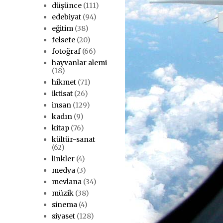
düşünce
(111)
edebiyat
(94)
eğitim
(38)
felsefe
(20)
fotoğraf
(66)
hayvanlar alemi
(18)
hikmet
(71)
iktisat
(26)
insan
(129)
kadın
(9)
kitap
(76)
kültür-sanat
(62)
linkler
(4)
medya
(3)
mevlana
(34)
müzik
(38)
sinema
(4)
siyaset
(128)