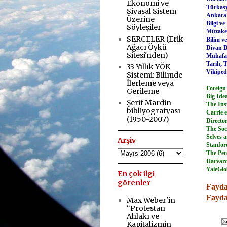
Ekonomi ve
Türkasy
Siyasal Sistem
Ankara 
Üzerine
Bilgi ve
Söyleşiler
Müzake
SERÇELER (Erik
Bilim v
Ağacı Öykü
Divan D
Sitesi'nden)
Muhafaz
Tarih, 
33 Yıllık YÖK
Vikiped
Sistemi: Bilimde
İlerleme veya
Foreign
Gerileme
Big Ide
Şerif Mardin
The Ins
bibliyografyası
Carrie 
(1950-2007)
Directo
The Soc
Selves 
Arşiv
Stanfor
The Per
Harvard
YaleGlo
En çok ilgi
.
görenler
Faydal
Faydal
Max Weber'in
.
“Protestan
Ahlakı ve
Kapitalizmin