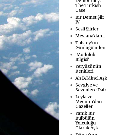
Democracy:
The Turkish
Case
Bir Demet Şiir
IV
Sesli Şiirler
Mevlana'dan...
Tolstoy’un
Günlüğü’nden
'Mutluluk
Bilgisi'
Yeryüzünün
Renkleri
Ah B/Minel Aşk
Sevgiye ve
Sevenlere Dair
Leyla ve
Mecnun'dan
Gazeller
Yanık Bir
Bülbülün
Yolculuğu
Olarak Aşk
Dünya'nın