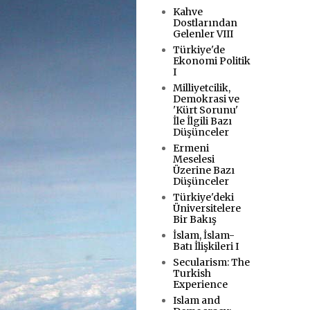
Kahve
Dostlarından
Gelenler VIII
Türkiye'de
Ekonomi Politik
I
Milliyetcilik,
Demokrasi ve
'Kürt Sorunu'
İle İlgili Bazı
Düşünceler
Ermeni
Meselesi
Üzerine Bazı
Düşünceler
Türkiye'deki
Üniversitelere
Bir Bakış
İslam, İslam-
Batı İlişkileri I
Secularism: The
Turkish
Experience
Islam and