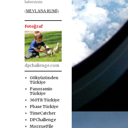
habersizsin.
(
MEVLANA RUMİ)
Fotoğraf
dpchallenge.com
Gökyüzünden
Türkiye
Panoramio
Türkiye
360TR Türkiye
Pbase Türkiye
TimeCatcher
DPChallenge
MorgueFile