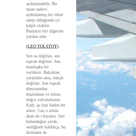
aydınlanabilir. Bir
insan sadece
aydınlanmış bir zihne
sahip olduğunda iyi
kalpli olabilir.
Bunların biri diğerine
yardım eder.
(LEO TOLSTOY)
Sen su değilsin, sen
toprak değilsin. Sen
bambaşka bir
varlıksın. Balçıktan
yaratıldın ama, balçık
değilsin. Sen toprak
dünyasından
dışarıdasın ve aslına
doğru yolculuktasın.
Kalb, şu fani beden bir
arktır. Can o arkda
akan ab-ı hayattır. Sen
bulunduğun yerde,
senliğinde kaldıkça, bu
ikisinden de