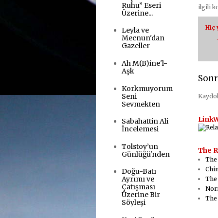
Ruhu” Eseri
ilgili 
Üzerine...
Hiç
Leyla ve
Mecnun'dan
Gazeller
Ah M(B)ine'l-
Aşk
Sonr
Korkmuyorum
Seni
Kaydo
Sevmekten
LinkW
Sabahattin Ali
İncelemesi
Tolstoy’un
The R
Günlüğü'nden
The
Chin
Doğu-Batı
Ayrımı ve
The 
Çatışması
Nor
Üzerine Bir
The
Söyleşi