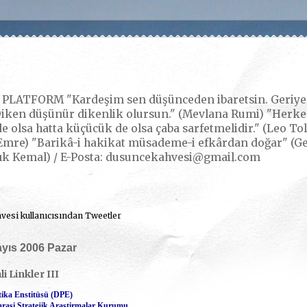
LATFORM "Kardeşim sen düşünceden ibaretsin. Geriye k
iken düşünür dikenlik olursun." (Mevlana Rumi) "Herkes,
e olsa hatta küçücük de olsa çaba sarfetmelidir." (Leo Tol
mre) "Barikâ-i hakikat müsademe-i efkârdan doğar" (Gerç
ık Kemal) / E-Posta: dusuncekahvesi@gmail.com
esi kullanıcısından Tweetler
yıs 2006 Pazar
i Linkler III
itika Enstitüsü (DPE)
arasi Stratejik Arastirmalar Kurumu