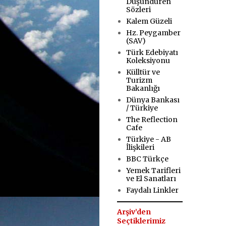
Düşündüren
Sözleri
Kalem Güzeli
Hz. Peygamber
(SAV)
Türk Edebiyatı
Koleksiyonu
Külltür ve
Turizm
Bakanlığı
Dünya Bankası
/ Türkiye
The Reflection
Cafe
Türkiye - AB
İlişkileri
BBC Türkçe
Yemek Tarifleri
ve El Sanatları
Faydalı Linkler
Arşiv’den
Seçtiklerimiz