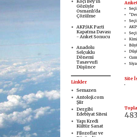
Koçi Bey'in
Anket
Gözüyle
Seçi
Osmanlı'da
"Dem
Çözülme
Seçi
AKP/AK Parti
AKP/
Kapatma Davası
Seçi
- Anket Sonucu
Kiml
Büyü
Anadolu
Düşü
Selçuklu
Dönemi
Cumh
Tasavvufi
Siya
Düşünce
Site İ
Linkler
Semazen
Antoloji.com
Şiir
Topla
Dergibi
483
Edebiyat Sitesi
Yapı Kredi
Kültür Sanat
Filozoflar ve