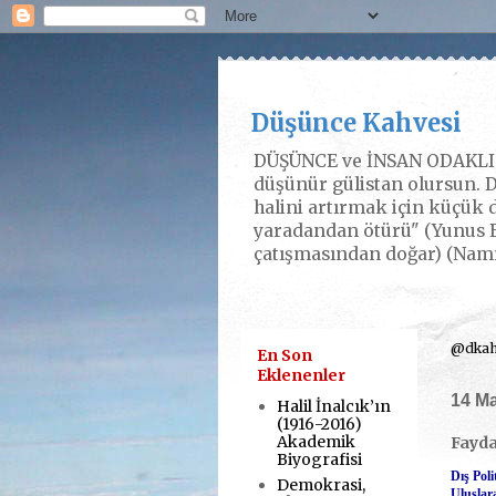
Düşünce Kahvesi
DÜŞÜNCE ve İNSAN ODAKLI P
düşünür gülistan olursun. D
halini artırmak için küçük d
yaradandan ötürü" (Yunus E
çatışmasından doğar) (Nam
@dkahv
En Son
Eklenenler
14 Ma
Halil İnalcık’ın
(1916-2016)
Akademik
Faydal
Biyografisi
Dış Pol
Demokrasi,
Uluslar