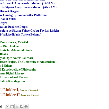
a Stratejik Araştırmalar Merkezi (TASAM)
Dış Siyaset Araştırmaları Merkezi (ANKAM)
 Hikmet Dergisi
re Günlüğü
,
Ekonomistler Platformu
e Sanat Vakfı
ergisi
akar Düşünce Dergisi
Toplum ve Siyaset Yahoo Grubu-Faydali Linkler
i (Wikipedia'nin Turkce Bolumu)
 Press Review
,
AVSAM
as, Big Thinkers
titute for Advanced Study
eBooks
ry of Open Access Journals
ioSite Project, The University of Amsterdam
and Others
d Encyclopedia of Philosophy
seus Digital Library
 International Review
bal Online Magazine
i Linkler I
,
Dusunce Kahvesi
i Linkler II
,
Dusunce Kahvesi