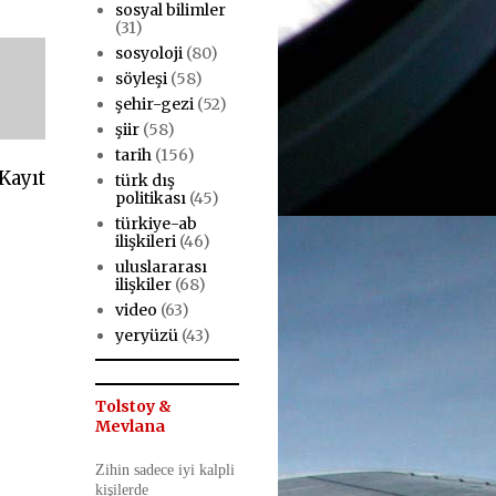
sosyal bilimler
(31)
sosyoloji
(80)
söyleşi
(58)
şehir-gezi
(52)
şiir
(58)
tarih
(156)
Kayıt
türk dış
politikası
(45)
türkiye-ab
ilişkileri
(46)
uluslararası
ilişkiler
(68)
video
(63)
yeryüzü
(43)
Tolstoy &
Mevlana
Zihin sadece iyi kalpli
kişilerde