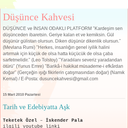
Düşünce Kahvesi
DÜŞÜNCE ve İNSAN ODAKLI PLATFORM "Kardeşim sen
düşünceden ibaretsin. Geriye kalan et ve kemiksin. Gül
düşünür gülistan olursun. Diken düşünür dikenlik olursun."
(Mevlana Rumi) "Herkes, insanlığın genel iyilik halini
artırmak için küçük de olsa hatta küçücük de olsa çaba
sarfetmelidir." (Leo Tolstoy) "Yaradılanı severiz yaradandan
ötürü" (Yunus Emre) "Barikâ-i hakikat müsademe-i efkârdan
doğar" (Gerçeğin ışığı fikirlerin çatışmasından doğar) (Namık
Kemal) / E-Posta: dusuncekahvesi@gmail.com
15 Mart 2010 Pazartesi
Tarih ve Edebiyatta Aşk
Teketek Özel
–
İskender Pala
ilgili youtube linki