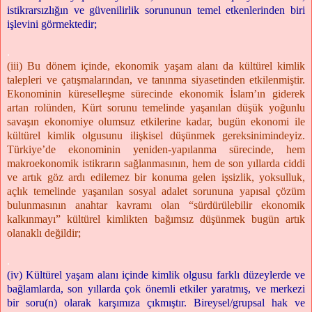
istikrarsızlığın ve güvenilirlik sorununun temel etkenlerinden biri
işlevini görmektedir;
.
(iii) Bu dönem içinde, ekonomik yaşam alanı da kültürel kimlik
talepleri ve çatışmalarından, ve tanınma siyasetinden etkilenmiştir.
Ekonominin küreselleşme sürecinde ekonomik İslam’ın giderek
artan rolünden, Kürt sorunu temelinde yaşanılan düşük yoğunlu
savaşın ekonomiye olumsuz etkilerine kadar, bugün ekonomi ile
kültürel kimlik olgusunu ilişkisel düşünmek gereksinimindeyiz.
Türkiye’de ekonominin yeniden-yapılanma sürecinde, hem
makroekonomik istikrarın sağlanmasının, hem de son yıllarda ciddi
ve artık göz ardı edilemez bir konuma gelen işsizlik, yoksulluk,
açlık temelinde yaşanılan sosyal adalet sorununa yapısal çözüm
bulunmasının anahtar kavramı olan “sürdürülebilir ekonomik
kalkınmayı” kültürel kimlikten bağımsız düşünmek bugün artık
olanaklı değildir;
.
(iv) Kültürel yaşam alanı içinde kimlik olgusu farklı düzeylerde ve
bağlamlarda, son yıllarda çok önemli etkiler yaratmış, ve merkezi
bir soru(n) olarak karşımıza çıkmıştır. Bireysel/grupsal hak ve