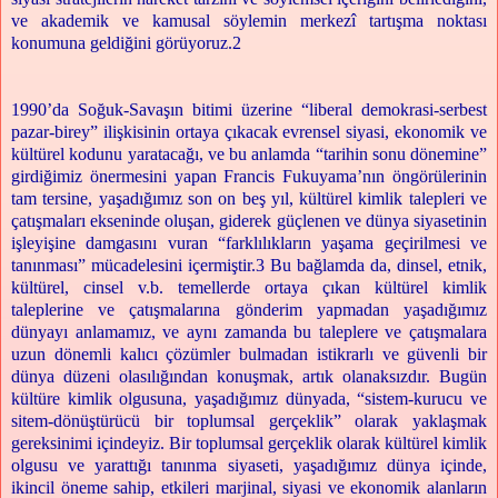
ve akademik ve kamusal söylemin merkezî tartışma noktası
konumuna geldiğini görüyoruz.2
1990’da Soğuk-Savaşın bitimi üzerine “liberal demokrasi-serbest
pazar-birey” ilişkisinin ortaya çıkacak evrensel siyasi, ekonomik ve
kültürel kodunu yaratacağı, ve bu anlamda “tarihin sonu dönemine”
girdiğimiz önermesini yapan Francis Fukuyama’nın öngörülerinin
tam tersine, yaşadığımız son on beş yıl, kültürel kimlik talepleri ve
çatışmaları ekseninde oluşan, giderek güçlenen ve dünya siyasetinin
işleyişine damgasını vuran “farklılıkların yaşama geçirilmesi ve
tanınması” mücadelesini içermiştir.3 Bu bağlamda da, dinsel, etnik,
kültürel, cinsel v.b. temellerde ortaya çıkan kültürel kimlik
taleplerine ve çatışmalarına gönderim yapmadan yaşadığımız
dünyayı anlamamız, ve aynı zamanda bu taleplere ve çatışmalara
uzun dönemli kalıcı çözümler bulmadan istikrarlı ve güvenli bir
dünya düzeni olasılığından konuşmak, artık olanaksızdır. Bugün
kültüre kimlik olgusuna, yaşadığımız dünyada, “sistem-kurucu ve
sitem-dönüştürücü bir toplumsal gerçeklik” olarak yaklaşmak
gereksinimi içindeyiz. Bir toplumsal gerçeklik olarak kültürel kimlik
olgusu ve yarattığı tanınma siyaseti, yaşadığımız dünya içinde,
ikincil öneme sahip, etkileri marjinal, siyasi ve ekonomik alanların