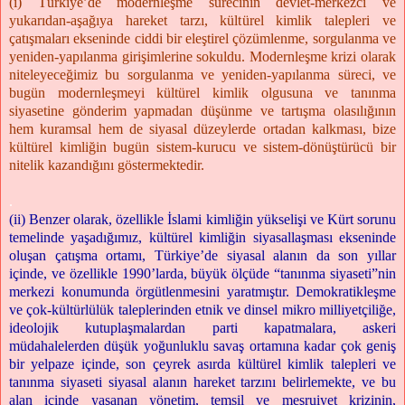
(i) Türkiye’de modernleşme sürecinin devlet-merkezci ve
yukarıdan-aşağıya hareket tarzı, kültürel kimlik talepleri ve
çatışmaları ekseninde ciddi bir eleştirel çözümlenme, sorgulanma ve
yeniden-yapılanma girişimlerine sokuldu. Modernleşme krizi olarak
niteleyeceğimiz bu sorgulanma ve yeniden-yapılanma süreci, ve
bugün modernleşmeyi kültürel kimlik olgusuna ve tanınma
siyasetine gönderim yapmadan düşünme ve tartışma olasılığının
hem kuramsal hem de siyasal düzeylerde ortadan kalkması, bize
kültürel kimliğin bugün sistem-kurucu ve sistem-dönüştürücü bir
nitelik kazandığını göstermektedir.
.
(ii) Benzer olarak, özellikle İslami kimliğin yükselişi ve Kürt sorunu
temelinde yaşadığımız, kültürel kimliğin siyasallaşması ekseninde
oluşan çatışma ortamı, Türkiye’de siyasal alanın da son yıllar
içinde, ve özellikle 1990’larda, büyük ölçüde “tanınma siyaseti”nin
merkezi konumunda örgütlenmesini yaratmıştır. Demokratikleşme
ve çok-kültürlülük taleplerinden etnik ve dinsel mikro milliyetçiliğe,
ideolojik kutuplaşmalardan parti kapatmalara, askeri
müdahalelerden düşük yoğunluklu savaş ortamına kadar çok geniş
bir yelpaze içinde, son çeyrek asırda kültürel kimlik talepleri ve
tanınma siyaseti siyasal alanın hareket tarzını belirlemekte, ve bu
alan içinde yaşanan yönetim, temsil ve meşruiyet krizinin,