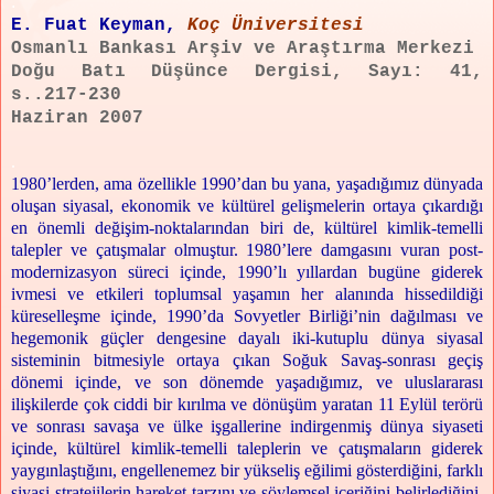
.
E. Fuat Keyman,
Koç Üniversitesi
Osmanlı Bankası Arşiv ve Araştırma Merkezi
Doğu Batı Düşünce Dergisi, Sayı: 41,
s..217-230
Haziran 2007
.
1980’lerden, ama özellikle 1990’dan bu yana, yaşadığımız dünyada
oluşan siyasal, ekonomik ve kültürel gelişmelerin ortaya çıkardığı
en önemli değişim-noktalarından biri de, kültürel kimlik-temelli
talepler ve çatışmalar olmuştur. 1980’lere damgasını vuran post-
modernizasyon süreci içinde, 1990’lı yıllardan bugüne giderek
ivmesi ve etkileri toplumsal yaşamın her alanında hissedildiği
küreselleşme içinde, 1990’da Sovyetler Birliği’nin dağılması ve
hegemonik güçler dengesine dayalı iki-kutuplu dünya siyasal
sisteminin bitmesiyle ortaya çıkan Soğuk Savaş-sonrası geçiş
dönemi içinde, ve son dönemde yaşadığımız, ve uluslararası
ilişkilerde çok ciddi bir kırılma ve dönüşüm yaratan 11 Eylül terörü
ve sonrası savaşa ve ülke işgallerine indirgenmiş dünya siyaseti
içinde, kültürel kimlik-temelli taleplerin ve çatışmaların giderek
yaygınlaştığını, engellenemez bir yükseliş eğilimi gösterdiğini, farklı
siyasi stratejilerin hareket tarzını ve söylemsel içeriğini belirlediğini,