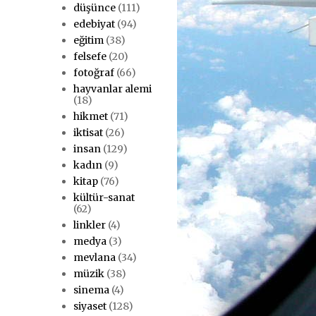
düşünce
(111)
edebiyat
(94)
eğitim
(38)
felsefe
(20)
fotoğraf
(66)
hayvanlar alemi
(18)
hikmet
(71)
iktisat
(26)
insan
(129)
kadın
(9)
kitap
(76)
kültür-sanat
(62)
linkler
(4)
medya
(3)
mevlana
(34)
müzik
(38)
sinema
(4)
siyaset
(128)