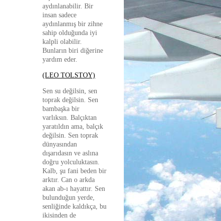
aydınlanabilir. Bir
insan sadece
aydınlanmış bir zihne
sahip olduğunda iyi
kalpli olabilir.
Bunların biri diğerine
yardım eder.
(LEO TOLSTOY)
Sen su değilsin, sen
toprak değilsin. Sen
bambaşka bir
varlıksın. Balçıktan
yaratıldın ama, balçık
değilsin. Sen toprak
dünyasından
dışarıdasın ve aslına
doğru yolculuktasın.
Kalb, şu fani beden bir
arktır. Can o arkda
akan ab-ı hayattır. Sen
bulunduğun yerde,
senliğinde kaldıkça, bu
ikisinden de