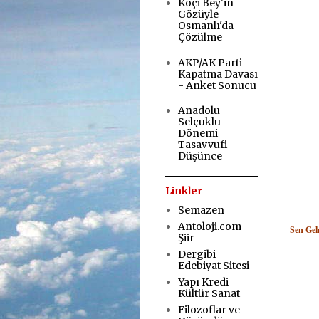
Koçi Bey'in
Gözüyle
Osmanlı'da
Çözülme
AKP/AK Parti
Kapatma Davası
- Anket Sonucu
Anadolu
Selçuklu
Dönemi
Tasavvufi
Düşünce
Linkler
Semazen
Antoloji.com
Sen Ge
Şiir
Dergibi
Edebiyat Sitesi
Yapı Kredi
Kültür Sanat
Filozoflar ve