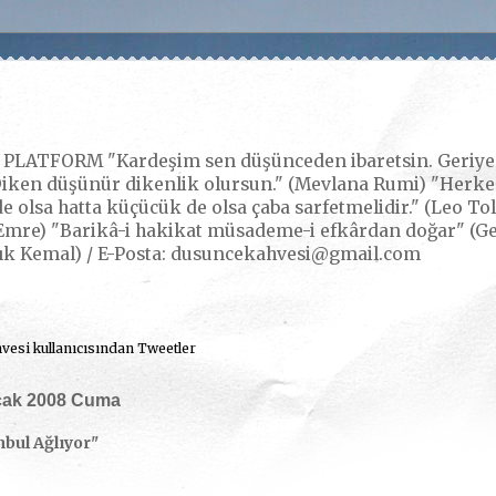
LATFORM "Kardeşim sen düşünceden ibaretsin. Geriye k
iken düşünür dikenlik olursun." (Mevlana Rumi) "Herkes,
e olsa hatta küçücük de olsa çaba sarfetmelidir." (Leo Tol
mre) "Barikâ-i hakikat müsademe-i efkârdan doğar" (Gerç
ık Kemal) / E-Posta: dusuncekahvesi@gmail.com
esi kullanıcısından Tweetler
cak 2008 Cuma
nbul Ağlıyor"