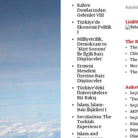
Kahve
Kaydo
Dostlarından
Gelenler VIII
LinkW
Türkiye'de
Ekonomi Politik
I
Milliyetcilik,
The R
Demokrasi ve
The
'Kürt Sorunu'
Chin
İle İlgili Bazı
Düşünceler
The 
Ermeni
Nor
Meselesi
The
Üzerine Bazı
Düşünceler
Anket
Türkiye'deki
Üniversitelere
Seçi
Bir Bakış
"Dem
İslam, İslam-
Seçi
Batı İlişkileri I
AKP/
Secularism: The
Seçi
Turkish
Kiml
Experience
Büyü
Islam and
Düşü