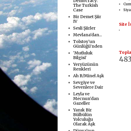
Democracy:
Cumh
The Turkish
Case
Siya
Bir Demet Şiir
IV
Site İ
Sesli Şiirler
Mevlana'dan...
Tolstoy’un
Günlüğü’nden
Topla
'Mutluluk
483
Bilgisi'
Yeryüzünün
Renkleri
Ah B/Minel Aşk
Sevgiye ve
Sevenlere Dair
Leyla ve
Mecnun'dan
Gazeller
Yanık Bir
Bülbülün
Yolculuğu
Olarak Aşk
Dünya'nın