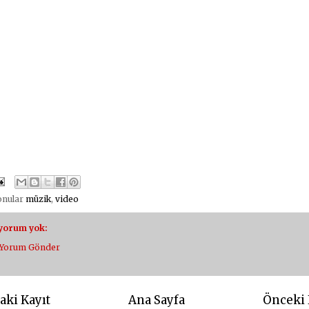
konular
müzik
,
video
 yorum yok:
Yorum Gönder
aki Kayıt
Ana Sayfa
Önceki 