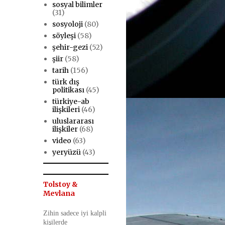
sosyal bilimler
(31)
sosyoloji
(80)
söyleşi
(58)
şehir-gezi
(52)
şiir
(58)
tarih
(156)
türk dış
politikası
(45)
türkiye-ab
ilişkileri
(46)
uluslararası
ilişkiler
(68)
video
(63)
yeryüzü
(43)
Tolstoy &
Mevlana
Zihin sadece iyi kalpli
kişilerde