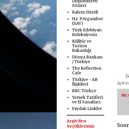
Düşündüren
Sözleri
Kalem Güzeli
Hz. Peygamber
(SAV)
Türk Edebiyatı
Koleksiyonu
Külltür ve
Turizm
Bakanlığı
Dünya Bankası
/ Türkiye
The Reflection
Cafe
Türkiye - AB
ilgili 
İlişkileri
BBC Türkçe
Hiç
Yemek Tarifleri
ve El Sanatları
Faydalı Linkler
Arşiv’den
Sonr
Seçtiklerimiz