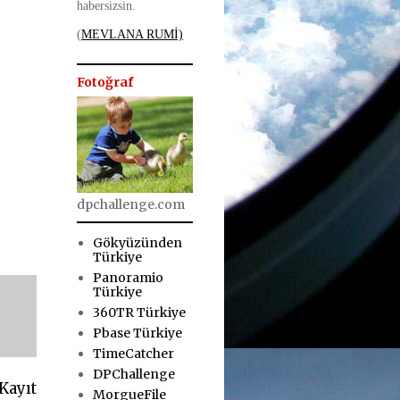
habersizsin.
(
MEVLANA RUMİ)
Fotoğraf
dpchallenge.com
Gökyüzünden
Türkiye
Panoramio
Türkiye
360TR Türkiye
Pbase Türkiye
TimeCatcher
DPChallenge
Kayıt
MorgueFile