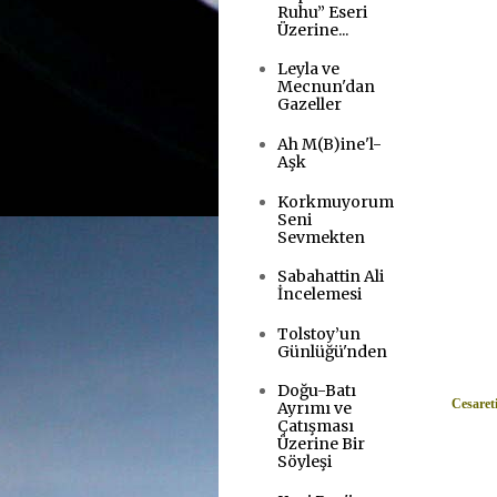
Ruhu” Eseri
Üzerine...
Leyla ve
Mecnun'dan
Gazeller
Ah M(B)ine'l-
Aşk
Korkmuyorum
Seni
Sevmekten
Sabahattin Ali
İncelemesi
Tolstoy’un
Günlüğü'nden
Doğu-Batı
Cesaret
Ayrımı ve
Çatışması
Üzerine Bir
Söyleşi