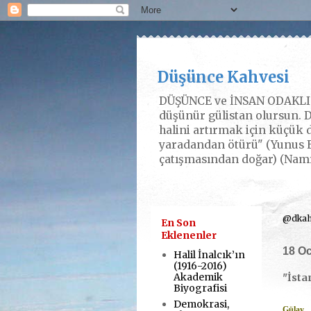
Düşünce Kahvesi
DÜŞÜNCE ve İNSAN ODAKLI P
düşünür gülistan olursun. D
halini artırmak için küçük d
yaradandan ötürü" (Yunus E
çatışmasından doğar) (Nam
@dkahv
En Son
Eklenenler
18 O
Halil İnalcık’ın
(1916-2016)
Akademik
"İsta
Biyografisi
Demokrasi,
Gülay