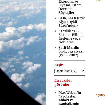
Ekonomi ve
Siyasal Sistem
Üzerine
Söyleşiler
SERÇELER (Erik
Ağacı Öykü
Sitesi'nden)
33 Yıllık YÖK
Sistemi: Bilimde
İlerleme veya
Gerileme
Şerif Mardin
bibliyografyası
(1950-2007)
Arşiv
En çok ilgi
görenler
Max Weber'in
Ağlatm
“Protestan
Ahlakı ve
Kapitalizmin