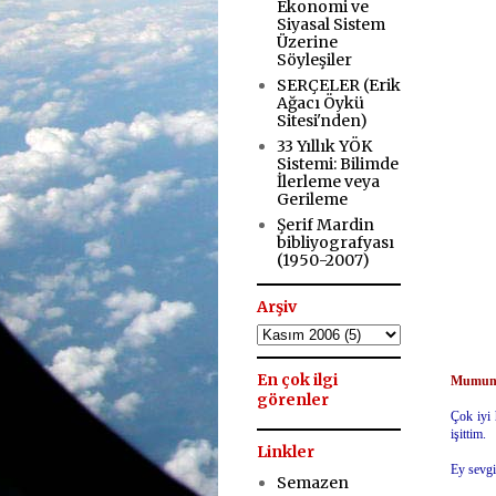
Ekonomi ve
Siyasal Sistem
Üzerine
Söyleşiler
SERÇELER (Erik
Ağacı Öykü
Sitesi'nden)
33 Yıllık YÖK
Sistemi: Bilimde
İlerleme veya
Gerileme
Şerif Mardin
bibliyografyası
(1950-2007)
Arşiv
.
En çok ilgi
Mumun 
görenler
Çok iyi
işittim.
Linkler
Ey sevgi
Semazen