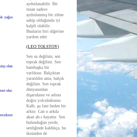
aydınlanabilir. Bir
insan sadece
aydınlanmış bir zihne
 ok yağsa
sahip olduğunda iyi
kalpli olabilir.
Bunların biri diğerine
yardım eder.
(LEO TOLSTOY)
Sen su değilsin, sen
toprak değilsin. Sen
arşı olan
bambaşka bir
varlıksın. Balçıktan
yaratıldın ama, balçık
değilsin. Sen toprak
dünyasından
uri olur.
dışarıdasın ve aslına
doğru yolculuktasın.
Kalb, şu fani beden bir
arktır. Can o arkda
receksen
akan ab-ı hayattır. Sen
bulunduğun yerde,
senliğinde kaldıkça, bu
ikisinden de