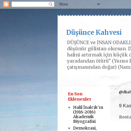
Düşünce Kahvesi
DÜŞÜNCE ve İNSAN ODAKLI P
düşünür gülistan olursun. D
halini artırmak için küçük d
yaradandan ötürü" (Yunus E
çatışmasından doğar) (Nam
@dkahv
En Son
Eklenenler
9 Ka
Halil İnalcık’ın
(1916-2016)
Akademik
Bosta
Biyografisi
Demokrasi,