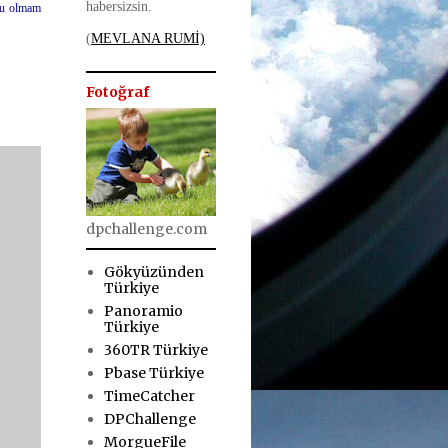
habersizsin.
su olmam
(
MEVLANA RUMİ)
Fotoğraf
dpchallenge.com
Gökyüzünden
Türkiye
Panoramio
Türkiye
360TR Türkiye
Pbase Türkiye
TimeCatcher
DPChallenge
MorgueFile