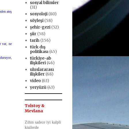
sosyal bilimler
(31)
mden ateş
sosyoloji
(80)
söyleşi
(58)
şehir-gezi
(52)
şiir
(58)
tarih
(156)
r var, ne
türk dış
politikası
(45)
türkiye-ab
 duruyor,
ilişkileri
(46)
uluslararası
ilişkiler
(68)
video
(63)
yeryüzü
(43)
Tolstoy &
Mevlana
Zihin sadece iyi kalpli
kişilerde