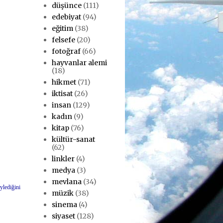
düşünce
(111)
edebiyat
(94)
eğitim
(38)
felsefe
(20)
fotoğraf
(66)
hayvanlar alemi
(18)
hikmet
(71)
iktisat
(26)
insan
(129)
kadın
(9)
kitap
(76)
kültür-sanat
(62)
linkler
(4)
medya
(3)
mevlana
(34)
lediğini
müzik
(38)
sinema
(4)
siyaset
(128)