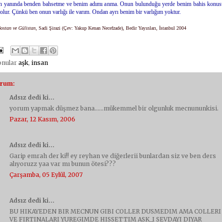
ın yanında benden bahsetme ve benim adımı anma. Onun bulunduğu yerde benim bahis konu
olur. Çünkü ben onun varlığı ile varım. Ondan ayrı benim bir varlığım yoktur.
ostan ve Gülistan
, Sadi Şirazi (Çev: Yakup Kenan Necefzade), Bedir Yayınları, İstanbul 2004
konular
aşk
,
insan
orum:
Adsız dedi ki...
yorum yapmak düşmez bana......mükemmel bir olgunluk mecnununkisi.
Pazar, 12 Kasım, 2006
Adsız dedi ki...
Garip emrah der ki!! ey reyhan ve diğerlerii bunlardan siz ve ben ders
alıyoruzz yaa var mı bunun ötesi???
Çarşamba, 05 Eylül, 2007
Adsız dedi ki...
BU HIKAYEDEN BIR MECNUN GIBI COLLER DUSMEDIM AMA COLLERI
VE FIRTINALARI YUREGIMDE HISSETTIM ASK_I SEVDAYI DIYAR