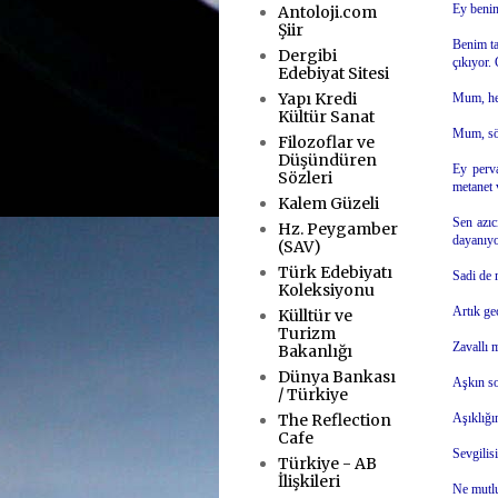
Ey benim
Antoloji.com
Şiir
Benim ta
Dergibi
çıkıyor.
Edebiyat Sitesi
Yapı Kredi
Mum, hem
Kültür Sanat
Mum, sö
Filozoflar ve
Düşündüren
Ey perva
Sözleri
metanet 
Kalem Güzeli
Sen azıc
Hz. Peygamber
dayanıyo
(SAV)
Türk Edebiyatı
Sadi de 
Koleksiyonu
Artık ge
Külltür ve
Turizm
Zavallı 
Bakanlığı
Dünya Bankası
Aşkın so
/ Türkiye
The Reflection
Aşıklığı
Cafe
Sevgilis
Türkiye - AB
İlişkileri
Ne mutlu