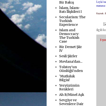
Bir Bakış
Leyla’n
manasız 
İslam, İslam-
.
Batı İlişkileri I
Kaynak:
B
Secularism: The
.
Turkish
Experience
Islam and
ilgili 
Democracy:
The Turkish
3 y
Case
Bir Demet Şiir
IV
Sesli Şiirler
Mevlana'dan...
Tolstoy’un
Günlüğü’nden
'Mutluluk
Bilgisi'
Yeryüzünün
Renkleri
Ah B/Minel Aşk
Sevgiye ve
Sevenlere Dair