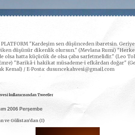
LATFORM "Kardeşim sen düşünceden ibaretsin. Geriye k
iken düşünür dikenlik olursun." (Mevlana Rumi) "Herkes,
e olsa hatta küçücük de olsa çaba sarfetmelidir." (Leo Tol
mre) "Barikâ-i hakikat müsademe-i efkârdan doğar" (Gerç
ık Kemal) / E-Posta: dusuncekahvesi@gmail.com
esi kullanıcısından Tweetler
sım 2006 Perşembe
n ve Gülistan'dan (I)