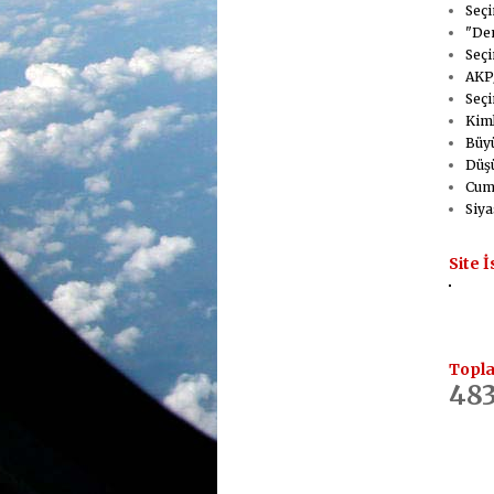
Seçi
"Dem
Seçi
AKP/
Seçi
Kiml
Büyü
Düşü
Cumh
Siya
Site İ
Topla
483