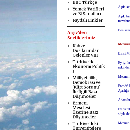
BBC Türkçe
Aşık ise
Yemek Tarifleri
ve El Sanatları
Aşık bir
Faydalı Linkler
meydanda
Ben sana
Arşiv’den
Seçtiklerimiz
Mecnunu
Kahve
Dostlarından
Birisi M
Gelenler VIII
Türkiye'de
Ey iyi h
Ekonomi Politik
aşkından
I
Mecnun b
Milliyetcilik,
Demokrasi ve
Efendi! 
'Kürt Sorunu'
Ayrılığa
İle İlgili Bazı
Düşünceler
Adam bu 
Ermeni
Meselesi
Ey vefa
Üzerine Bazı
söyle de
Düşünceler
Türkiye'deki
Mecnun 
Üniversitelere