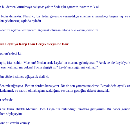
n bu dertten kurtulmaya çalışma: yalnız Sadi gibi garazsız, ivazsız aşık ol.
 fedai demektir. Nasıl ki, bir fedai gayesine varmadıkça emeline erişmedikçe başına taş ve
n çekilmezse, aşık da öyledir.
 denize açılma demiyorum. Açılacak olursan tufana bile katlan, diyorum.
n Leyla’ya Karşı Olan Gerçek Sevgisine Dair
ecnun’a dedi ki:
uylu, irfan sahibi Mecnun! Neden artık Leyla’nın obasına gelmiyorsun? Artık sende Leyla’ya k
 eser kalmadı mı yoksa! Fikrin değişti mi? Leyla’ya isteğin mi kalmadı?
u sözleri işitince ağlayarak dedi ki:
Benimle uğraşma. Benim derdim bana yeter. Bir de sen yarama tuz ekme. Birçok defa ayrılık zar
 katlanmak ve sabırlı olmak aşkın azaldığına, sevdanın geçtiğine delalet etmez ki...
sefer de:
lı ve temiz ahlaklı Mecnun! Ben Leyla’nın bulunduğu taraflara gidiyorum. Bir haber gönde
 ben söyleyeyim.
ona şu cevabi vermiş: