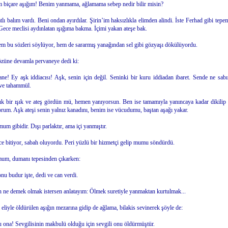
 biçare aşığım! Benim yanmama, ağlamama sebep nedir bilir misin?
tlı balım vardı. Beni ondan ayırdılar. Şirin’im haksızlıkla elimden alindi. İste Ferhad gibi tepe
 Gece meclisi aydınlatan ışığıma bakma. İçimi yakan ateşe bak.
 bu sözleri söylüyor, hem de sararmış yanağından sel gibi gözyaşı dökülüyordu.
züne devamla pervaneye dedi ki:
ne! Ey aşk iddiacısı! Aşk, senin için değil. Seninki bir kuru iddiadan ibaret. Sende ne sabı
ve tahammül.
ık bir ışık ve ateş gördün mü, hemen yanıyorsun. Ben ise tamamıyla yanıncaya kadar dikilip
rum. Aşk ateşi senin yalnız kanadını, benim ise vücudumu, baştan aşağı yakar.
mum gibidir. Dışı parlaktır, ama içi yanmıştır.
ce bitiyor, sabah oluyordu. Peri yüzlü bir hizmetçi gelip mumu söndürdü.
mum, dumanı tepesinden çıkarken:
nu budur işte, dedi ve can verdi.
n ne demek olmak istersen anlatayım: Ölmek suretiyle yanmaktan kurtulmak...
i eliyle öldürülen aşığın mezarına gidip de ağlama, bilakis sevinerek şöyle de:
 ona! Sevgilisinin makbulü olduğu için sevgili onu öldürmüştür.