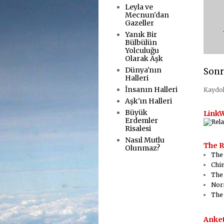
Leyla ve
Mecnun'dan
Gazeller
Yanık Bir
Bülbülün
Yolculuğu
Olarak Aşk
Dünya'nın
Sonr
Halleri
İnsanın Halleri
Kaydo
Aşk'ın Halleri
Büyük
LinkW
Erdemler
Risalesi
Nasıl Mutlu
The R
Olunmaz?
The
Chin
The 
Nor
The
Anket