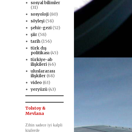
sosyal bilimler
(31)
sosyoloji
(80)
söyleşi
(58)
şehir-gezi
(52)
şiir
(58)
tarih
(156)
türk dış
politikası
(45)
türkiye-ab
ilişkileri
(46)
uluslararası
ilişkiler
(68)
video
(63)
yeryüzü
(43)
Tolstoy &
Mevlana
Zihin sadece iyi kalpli
kişilerde