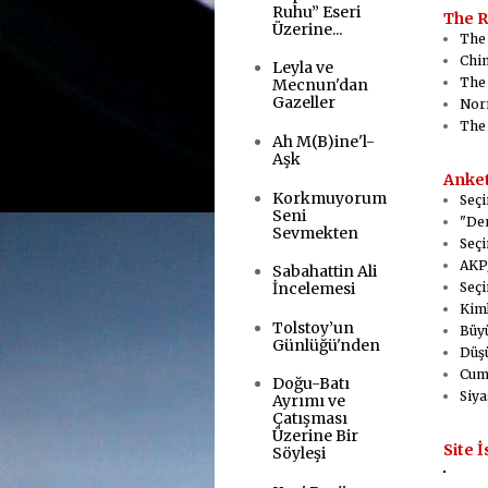
Ruhu” Eseri
The R
Üzerine...
The
Chin
Leyla ve
The 
Mecnun'dan
Gazeller
Nor
The
Ah M(B)ine'l-
Aşk
Anket
Korkmuyorum
Seçi
Seni
"Dem
Sevmekten
Seçi
AKP/
Sabahattin Ali
Seçi
İncelemesi
Kiml
Tolstoy’un
Büyü
Günlüğü'nden
Düşü
Cumh
Doğu-Batı
Siya
Ayrımı ve
Çatışması
Üzerine Bir
Site İ
Söyleşi