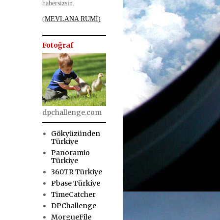
habersizsin.
(
MEVLANA RUMİ)
Fotoğraf
dpchallenge.com
Gökyüzünden
Türkiye
Panoramio
Türkiye
360TR Türkiye
Pbase Türkiye
TimeCatcher
DPChallenge
MorgueFile