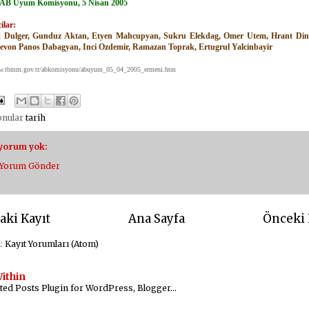
B Uyum Komisyonu, 5 Nisan 2005
ilar:
 Dulger, Gunduz Aktan, Etyen Mahcupyan, Sukru Elekdag, Omer Utem, Hrant Dink
Levon Panos Dabagyan, Inci Ozdemir, Ramazan Toprak, Ertugrul Yalcinbayir
ww.tbmm.gov.tr/abkomisyonu/abuyum_05_04_2005_ermeni.htm
konular
tarih
 yorum yok:
Yorum Gönder
aki Kayıt
Ana Sayfa
Önceki 
l:
Kayıt Yorumları (Atom)
ithin