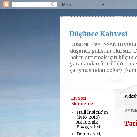
Düşünce Kahvesi
DÜŞÜNCE ve İNSAN ODAKLI P
düşünür gülistan olursun. D
halini artırmak için küçük d
yaradandan ötürü" (Yunus E
çatışmasından doğar) (Nam
@dkahv
En Son
Eklenenler
22 N
Halil İnalcık’ın
(1916-2016)
Akademik
Tar
Biyografisi
Demokrasi,
.