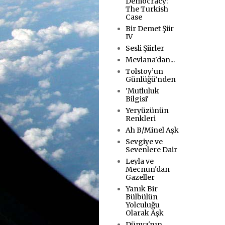
Democracy:
The Turkish
Case
Bir Demet Şiir
IV
Sesli Şiirler
Mevlana'dan...
Tolstoy’un
Günlüğü’nden
'Mutluluk
Bilgisi'
Yeryüzünün
Renkleri
Ah B/Minel Aşk
Sevgiye ve
Sevenlere Dair
Leyla ve
Mecnun'dan
Gazeller
Yanık Bir
Bülbülün
Yolculuğu
Olarak Aşk
Dünya'nın