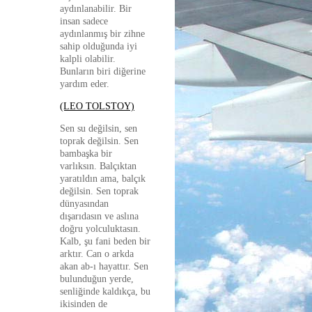
aydınlanabilir. Bir
insan sadece
aydınlanmış bir zihne
sahip olduğunda iyi
kalpli olabilir.
Bunların biri diğerine
yardım eder.
(LEO TOLSTOY)
Sen su değilsin, sen
toprak değilsin. Sen
bambaşka bir
varlıksın. Balçıktan
yaratıldın ama, balçık
değilsin. Sen toprak
dünyasından
dışarıdasın ve aslına
doğru yolculuktasın.
Kalb, şu fani beden bir
arktır. Can o arkda
akan ab-ı hayattır. Sen
bulunduğun yerde,
senliğinde kaldıkça, bu
ikisinden de