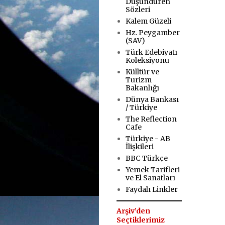
Düşündüren
Sözleri
Kalem Güzeli
Hz. Peygamber
(SAV)
Türk Edebiyatı
Koleksiyonu
Külltür ve
Turizm
Bakanlığı
Dünya Bankası
/ Türkiye
The Reflection
Cafe
Türkiye - AB
İlişkileri
BBC Türkçe
Yemek Tarifleri
ve El Sanatları
Faydalı Linkler
Arşiv’den
Seçtiklerimiz