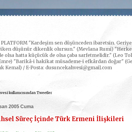
LATFORM "Kardeşim sen düşünceden ibaretsin. Geriye k
iken düşünür dikenlik olursun." (Mevlana Rumi) "Herkes,
e olsa hatta küçücük de olsa çaba sarfetmelidir." (Leo Tol
mre) "Barikâ-i hakikat müsademe-i efkârdan doğar" (Gerç
ık Kemal) / E-Posta: dusuncekahvesi@gmail.com
esi kullanıcısından Tweetler
isan 2005 Cuma
ihsel Süreç İçinde Türk Ermeni İlişkileri