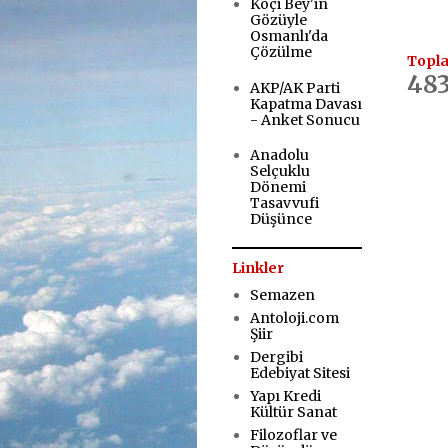
Koçi Bey'in
Gözüyle
Osmanlı'da
Çözülme
Topla
483
AKP/AK Parti
Kapatma Davası
- Anket Sonucu
Anadolu
Selçuklu
Dönemi
Tasavvufi
Düşünce
Linkler
Semazen
Antoloji.com
Şiir
Dergibi
Edebiyat Sitesi
Yapı Kredi
Kültür Sanat
Filozoflar ve