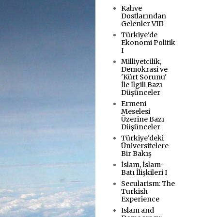
Kahve
Dostlarından
Gelenler VIII
Türkiye'de
Ekonomi Politik
I
Milliyetcilik,
Demokrasi ve
'Kürt Sorunu'
İle İlgili Bazı
Düşünceler
Ermeni
Meselesi
Üzerine Bazı
Düşünceler
Türkiye'deki
Üniversitelere
Bir Bakış
İslam, İslam-
Batı İlişkileri I
Secularism: The
Turkish
Experience
Islam and