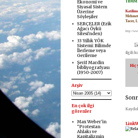
Ekonomi ve
TBMM A
.
Siyasal Sistem
Üzerine
Katilimc
Söyleşiler
Mehmet
Tacer, 
SERÇELER (Erik
.
Ağacı Öykü
http://w
Sitesi'nden)
.
33 Yıllık YÖK
Sistemi: Bilimde
İlerleme veya
ilgili 
Gerileme
Şerif Mardin
Hiç
bibliyografyası
(1950-2007)
Arşiv
Sonr
En çok ilgi
Kaydo
görenler
Max Weber'in
LinkW
“Protestan
Ahlakı ve
Kapitalizmin