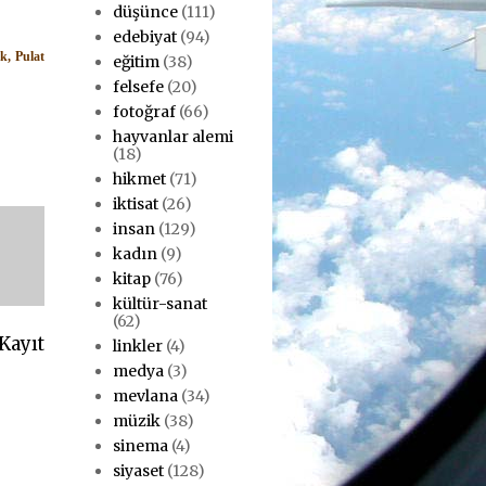
düşünce
(111)
edebiyat
(94)
, Pulat
eğitim
(38)
felsefe
(20)
fotoğraf
(66)
hayvanlar alemi
(18)
hikmet
(71)
iktisat
(26)
insan
(129)
kadın
(9)
kitap
(76)
kültür-sanat
(62)
Kayıt
linkler
(4)
medya
(3)
mevlana
(34)
müzik
(38)
sinema
(4)
siyaset
(128)